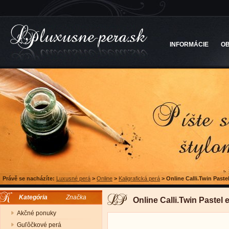
INFORMÁCIE
O
Právě se nacházíte:
Luxusné perá
>
Online
>
Kaligrafická perá
>
Online Calli.Twin Pastel
Kategória
Značka
Online Calli.Twin Pastel e
Akčné ponuky
Guľôčkové perá