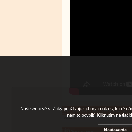
Naše webové stránky používajú súbory cookies, ktoré ná
Parametre tovaru - Online Calli.Twin Pas
nám to povoliť. Kliknutím na tlači
Záruční doba
Nastavenie
Súvisiaci tovar