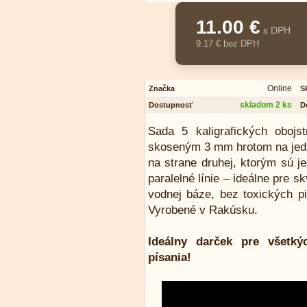
11.00 €
s DPH
9.17 € bez DPH
Online
Značka
S
skladom 2 ks
Dostupnosť
D
Sada 5 kaligrafických obojs
skoseným 3 mm hrotom na jedne
na strane druhej, ktorým sú 
paralelné línie – ideálne pre s
vodnej báze, bez toxických p
Vyrobené v Rakúsku.
Ideálny darček pre všetkýc
písania!