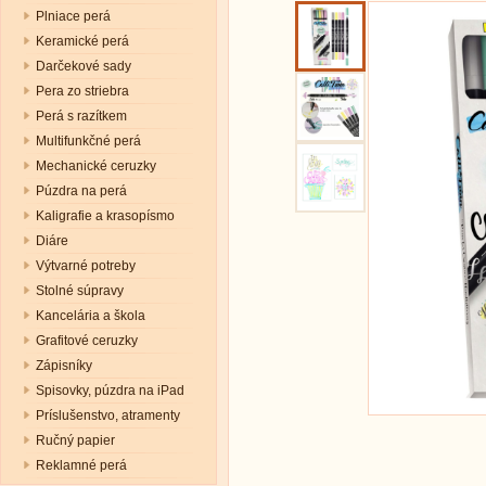
Plniace perá
Keramické perá
Darčekové sady
Pera zo striebra
Perá s razítkem
Multifunkčné perá
Mechanické ceruzky
Púzdra na perá
Kaligrafie a krasopísmo
Diáre
Výtvarné potreby
Stolné súpravy
Kancelária a škola
Grafitové ceruzky
Zápisníky
Spisovky, púzdra na iPad
Príslušenstvo, atramenty
Ručný papier
Reklamné perá