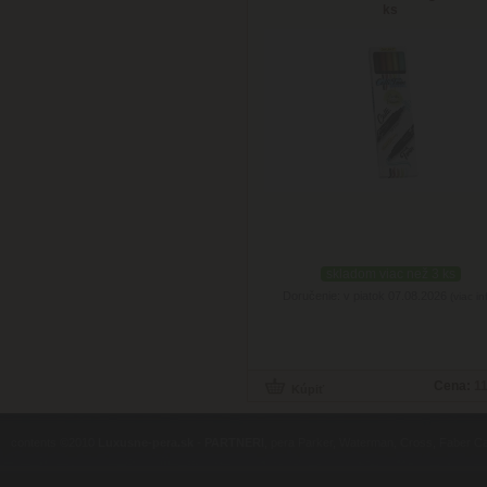
ks
skladom viac než 3 ks
Doručenie: v piatok 07.08.2026
(viac in
Cena:
11
contents ©2010
Luxusne-pera.sk
-
PARTNERI
, pera Parker, Waterman, Cross, Faber Ca