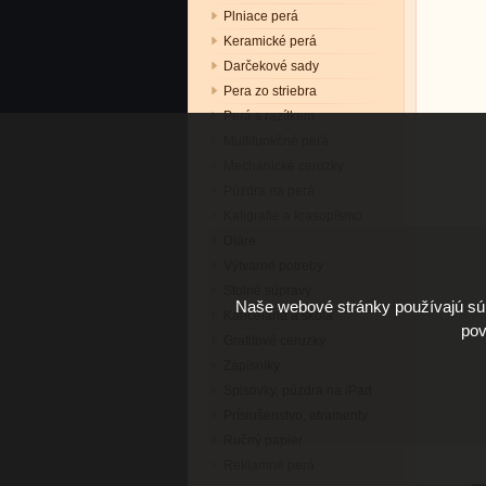
Plniace perá
Keramické perá
Darčekové sady
Pera zo striebra
Perá s razítkem
Multifunkčné perá
Mechanické ceruzky
Púzdra na perá
Kaligrafie a krasopísmo
Diáre
Výtvarné potreby
Stolné súpravy
Naše webové stránky používajú súb
Kancelária a škola
pov
Grafitové ceruzky
Zápisníky
Spisovky, púzdra na iPad
Príslušenstvo, atramenty
Ručný papier
Reklamné perá