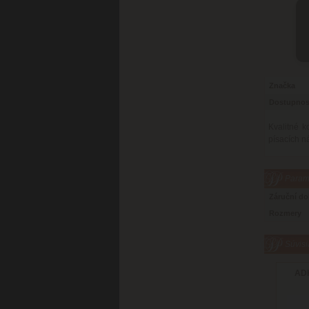
Značka
Dostupnos
Kvalitné 
písacích n
Parame
Záruční d
Rozmery
Súvisi
ADK