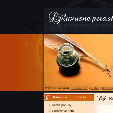
Právě se nacházíte:
Luxusné perá
>
Online
>
Kožená 
Kategória
Značka
K
Akčné ponuky
Guľôčkové perá