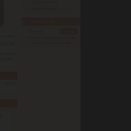
Gravirovanie per
História značiek
Odber noviniek
a na perá
V prípade zrušenia odberu noviniek
6
zadajte Váš e-mail a potvrďte.
(viac info)
na Vašich
Nemecku.
90686
rá