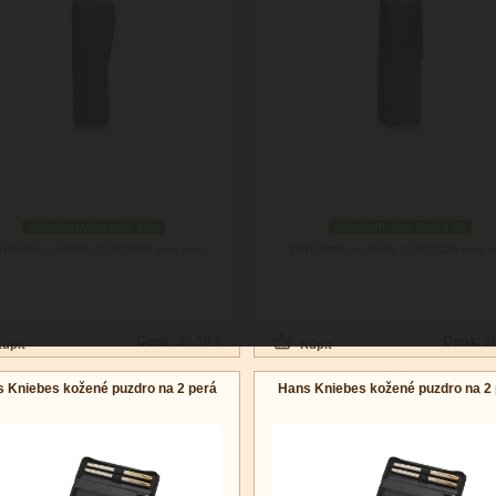
skladom viac než 3 ks
skladom viac než 3 ks
ručenie: v utorok 11.08.2026
Doručenie: v utorok 11.08.2026
(viac info)
(viac i
Cena:
20.50 €
Cena:
2
 Kniebes kožené puzdro na 2 perá
Hans Kniebes kožené puzdro na 2 