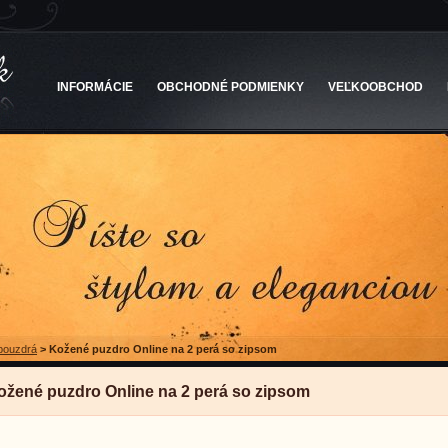
INFORMÁCIE
OBCHODNÉ PODMIENKY
VEĽKOOBCHOD
pouzdrá
>
Kožené puzdro Online na 2 perá so zipsom
ožené puzdro Online na 2 perá so zipsom