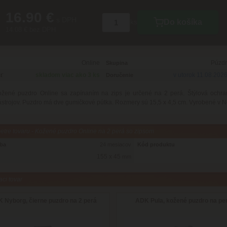
16.90 €
s DPH
Do košíka
ks
14.08 € bez DPH
Online
Púzdr
Skupina
skladom viac ako 3 ks
v utorok 11.08.202
ť
Doručenie
kožené puzdro Online sa zapínaním na zips je určené na 2 perá. Štýlová ochra
ástrojov. Puzdro má dve gumičkové pútka. Rozmery sú 15,5 x 4,5 cm. Vyrobené v 
tre tovaru - Kožené puzdro Online na 2 perá so zipsom
oba
24 mesiacov
Kód produktu
155 x 45
mm
aci tovar
 Nyborg, čierne puzdro na 2 perá
ADK Pula, kožené puzdro na pe