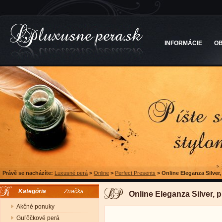
INFORMÁCIE
O
Právě se nacházíte:
Luxusné perá
>
Online
>
Perfect Presents
>
Online Eleganza Silver,
Kategória
Značka
Online Eleganza Silver, 
Akčné ponuky
Guľôčkové perá