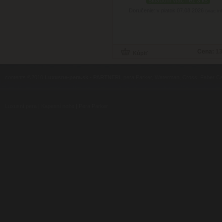
skladom viac než 3 ks
Doručenie: v piatok 07.08.2026
(viac in
Cena:
13
contents ©2010
Luxusne-pera.sk
-
PARTNERI
, pera Parker, Waterman, Cross, Faber Ca
Luxusní pera
|
Kapesní nože
|
Pera Parker