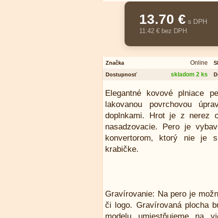
13.70 €
s DPH
11.42 € bez DPH
Online
Značka
S
skladom 2 ks
Dostupnosť
D
Elegantné kovové plniace p
lakovanou povrchovou úprav
doplnkami. Hrot je z nerez o
nasadzovacie. Pero je vyba
konvertorom, ktorý nie je 
krabičke.
Gravírovanie: Na pero je mož
či logo. Gravírovaná plocha b
modelu umiestňujeme na vi