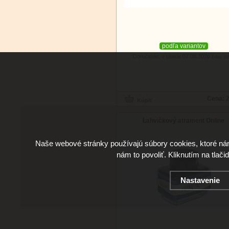
podľa variantov
Doručenie: v piatok 07.08.2026
(viac in
Cena:
2
Lahvičkový atrament Online
Naše webové stránky používajú súbory cookies, ktoré ná
nám to povoliť. Kliknutím na tlači
Nastavenie