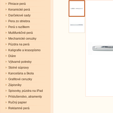
Plniace perá
Keramické perá
Darčekové sady
Pera zo striebra
Perá s razítkem
Multifunkčné perá
Mechanické ceruzky
Púzdra na perá
Kaligrafie a krasopísmo
Diáre
Výtvarné potreby
Stolné súpravy
Kancelária a škola
Grafitové ceruzky
Zápisníky
Spisovky, púzdra na iPad
Príslušenstvo, atramenty
Ručný papier
Reklamné perá