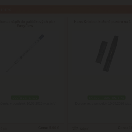
šenstvo
plomat náplň do guľôčkových pier
Hans Kniebes kožené puzdro na 1 
EasyFlow
podľa variantov
skladom viac než 3 ks
čenie: v pondelok 10.08.2026
Doručenie: v pondelok 10.08.2026
(viac info)
(viac 
Cena:
5.90 €
Cena:
1