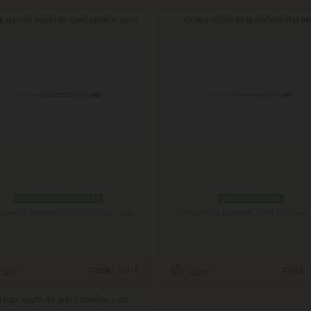
e gelová náplň do guličkového pera
Online náplň do guľôčkového pe
skladom viac než 5 ks
podľa variantov
čenie: v pondelok 10.08.2026
Doručenie: v pondelok 10.08.2026
(viac info)
(viac 
Cena:
3.50 €
Cena:
rikss náplň do guľôčkového pera