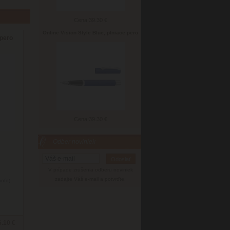
Cena:
39.30 €
Online Vision Style Blue, plniace pero
pero
Cena:
39.30 €
Odber noviniek
V prípade zrušenia odberu noviniek
zadajte Váš e-mail a potvrďte.
info)
6.10 €