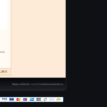
info)
1.90 €
Mapa stránok
| vytvoril
martinzemanek.cz