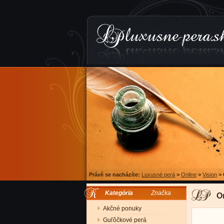
Právě se nacházíte:
Luxusné perá
>
Online
>
Vision
>
Kategória
Značka
O
Akčné ponuky
Guľôčkové perá