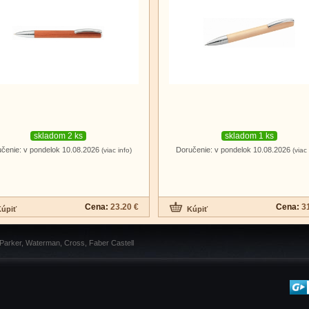
skladom 2 ks
skladom 1 ks
čenie: v pondelok 10.08.2026
Doručenie: v pondelok 10.08.2026
(viac info)
(viac 
Cena:
23.20 €
Cena:
3
 Parker, Waterman, Cross, Faber Castell