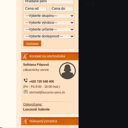
Kontakt na obchodníka
Světlana Filipová
zákaznícky servis
+420 725 548 405
(Po - Pá 8:00 - 16:00 hod.)
obchod@luxusne-pera.sk
Odporúčame:
Luxusné holenie
Nákupný poradca