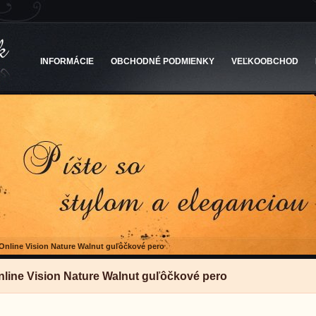
INFORMÁCIE
OBCHODNÉ PODMIENKY
VEĽKOOBCHOD
Online Vision Nature Walnut guľôčkové pero
nline Vision Nature Walnut guľôčkové pero