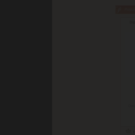
Príslu
Di
Doru