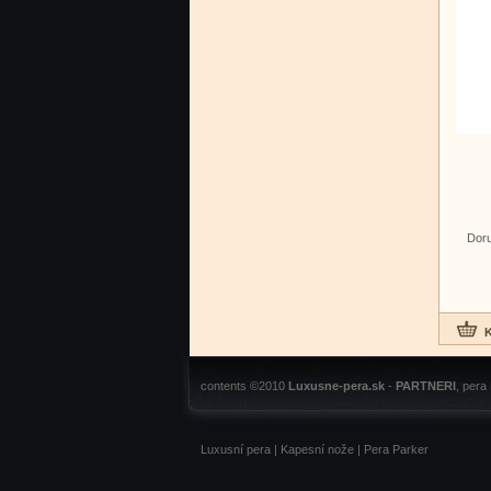
Doru
contents ©2010
Luxusne-pera.sk
-
PARTNERI
, pera
Luxusní pera
|
Kapesní nože
|
Pera Parker