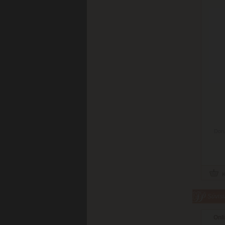
Doru
Súvisi
Onli