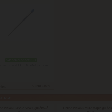
skladom viac než 3 ks
čenie: v pondelok 10.08.2026
(viac info)
Cena:
2.00 €
aci tovar
ne Vision Classic Silver, guličkové
Online Vision Nature Maple guľôč
pero
pero