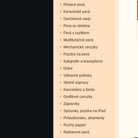
Plniace perá
Keramické perá
Darčekové sady
Pera zo striebra
Perá s razítkem
Multifunkčné perá
Mechanické ceruzky
Púzdra na perá
Kaligrafie a krasopísmo
Diáre
Výtvarné potreby
Stolné súpravy
Kancelária a škola
Grafitové ceruzky
Zápisníky
Spisovky, púzdra na iPad
Príslušenstvo, atramenty
Ručný papier
Reklamné perá