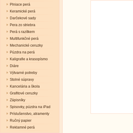
Plniace perá
Keramické perá
Darčekové sady
Pera zo striebra
Perá s razítkem
Multifunkčné perá
Mechanické ceruzky
Púzdra na perá
Kaligrafie a krasopísmo
Diáre
Výtvarné potreby
Stolné súpravy
Kancelária a škola
Grafitové ceruzky
Zápisníky
Spisovky, púzdra na iPad
Príslušenstvo, atramenty
Ručný papier
Reklamné perá