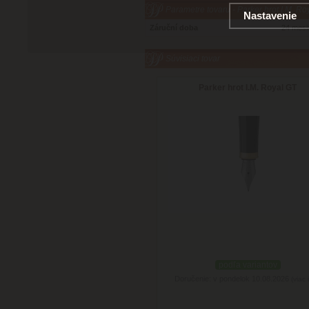
Parametre tovaru - Parker hrot I.M. Ro
Nastavenie
Záruční doba
24 mesi
Súvisiaci tovar
Parker hrot I.M. Royal GT
podľa variantov
Doručenie: v pondelok 10.08.2026
(viac 