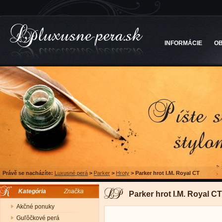
INFORMÁCIE
O
Právě se nacházíte:
Luxusné perá
>
Parker
>
Hroty
>
Parker hrot I.M. Royal CT
Kategória
Značka
Parker hrot I.M. Royal CT
Akčné ponuky
Guľôčkové perá