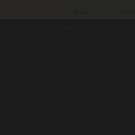
Cena:
28
contents ©2010
Luxusne-pera.sk
-
PARTNERI
, pera Parker, Waterman, Cross, Faber Ca
Luxusní pera
|
Kapesní nože
|
Pera Parker