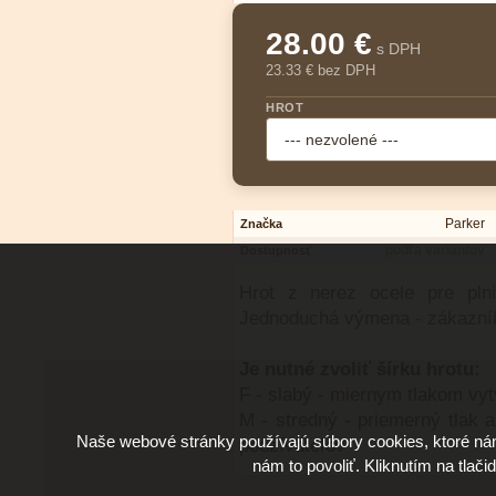
28.00 €
s DPH
23.33 € bez DPH
HROT
Parker
Značka
podľa variantov
Dostupnosť
Hrot z nerez ocele pre pln
Jednoduchá výmena - zákazník
Je nutné zvoliť šírku hrotu:
F - slabý - miernym tlakom vyt
M - stredný - priemerný tlak a
Naše webové stránky používajú súbory cookies, ktoré ná
používateľov
nám to povoliť. Kliknutím na tlači