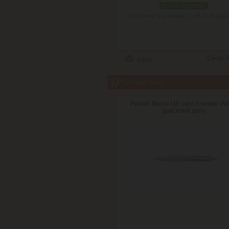
podľa variantov
Doručenie: v pondelok 10.08.2026
(viac 
Cena:
6
Súvisiaci tovar
Parker Royal I.M. Last Frontier Pol
guličkové pero