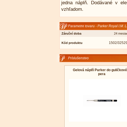
jedna náplň. Dodávané v el
vzhľadom.
Parametre tovaru - Parker Royal I.M. La
Záruční doba
24 mesia
1502/3252
Kód produktu
Príslušenstvo
Gelová náplň Parker do guličkov
pera