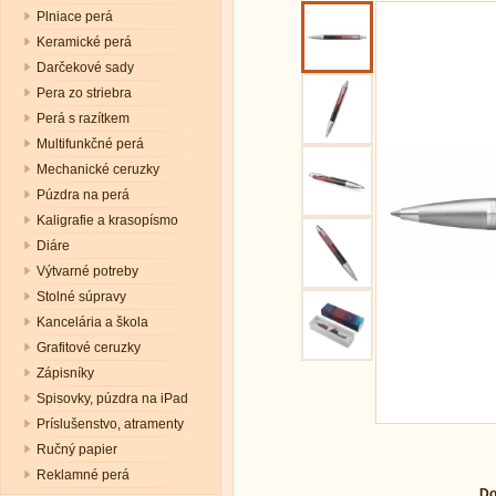
Plniace perá
Keramické perá
Darčekové sady
Pera zo striebra
Perá s razítkem
Multifunkčné perá
Mechanické ceruzky
Púzdra na perá
Kaligrafie a krasopísmo
Diáre
Výtvarné potreby
Stolné súpravy
Kancelária a škola
Grafitové ceruzky
Zápisníky
Spisovky, púzdra na iPad
Príslušenstvo, atramenty
Ručný papier
Reklamné perá
Do