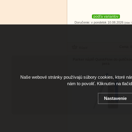
podľa variantov
Doručenie: v pondelok 10.08.2026
(viac 
Cena:
6
Parker náplň QuinkFlow do guličko
pera
Naše webové stránky používajú súbory cookies, ktoré ná
nám to povoliť. Kliknutím na tlači
Nastavenie