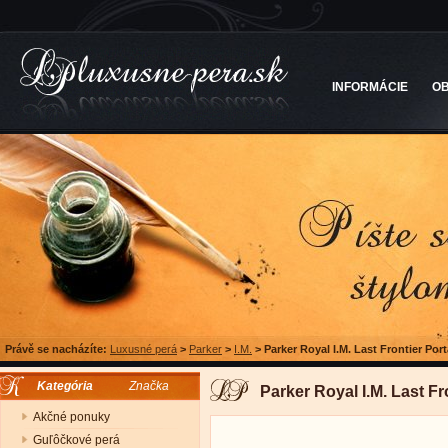
INFORMÁCIE
O
Právě se nacházíte:
Luxusné perá
>
Parker
>
I.M.
>
Parker Royal I.M. Last Frontier Port
Kategória
Značka
Parker Royal I.M. Last Fr
Akčné ponuky
Guľôčkové perá