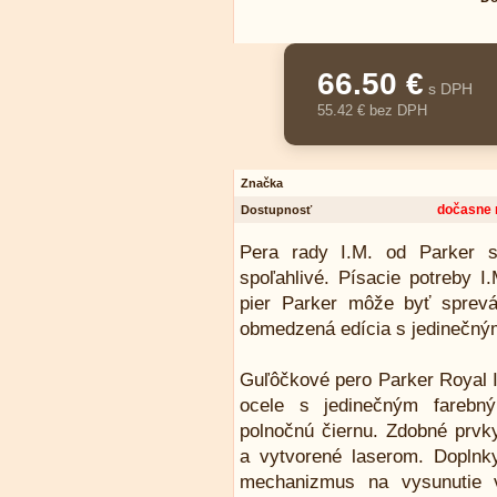
66.50 €
s DPH
55.42 € bez DPH
Značka
dočasne 
Dostupnosť
Pera rady I.M. od Parker s
spoľahlivé. Písacie potreby 
pier Parker môže byť sprev
obmedzená edícia s jedinečný
Guľôčkové pero Parker Royal I.
ocele s jedinečným farebn
polnočnú čiernu. Zdobné prv
a vytvorené laserom. Dopln
mechanizmus na vysunutie v