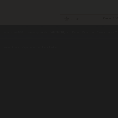
Cena:
106
contents ©2010
Luxusne-pera.sk
-
PARTNERI
, pera Parker, Waterman, Cross, Faber Ca
Luxusní pera
|
Kapesní nože
|
Pera Parker