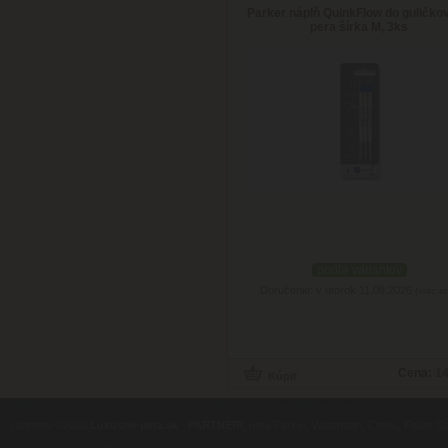
Parker náplň QuinkFlow do guličko
pera šírka M, 3ks
podľa variantov
Doručenie: v utorok 11.08.2026
(viac in
Cena:
14
contents ©2010
Luxusne-pera.sk
-
PARTNERI
, pera Parker, Waterman, Cross, Faber Ca