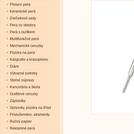
Plniace perá
Keramické perá
Darčekové sady
Pera zo striebra
Perá s razítkem
Multifunkčné perá
Mechanické ceruzky
Púzdra na perá
Kaligrafie a krasopísmo
Diáre
Výtvarné potreby
Stolné súpravy
Kancelária a škola
Grafitové ceruzky
Zápisníky
Spisovky, púzdra na iPad
Príslušenstvo, atramenty
Ručný papier
Reklamné perá