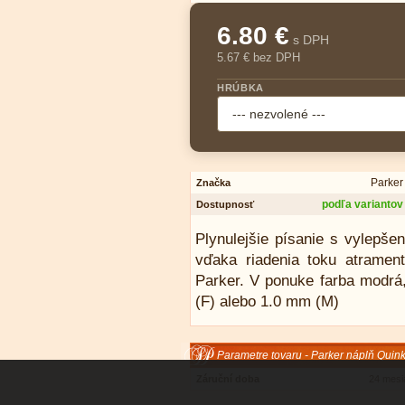
6.80 €
s DPH
5.67 € bez DPH
HRÚBKA
Parker
Značka
podľa variantov
Dostupnosť
Plynulejšie písanie s vylepše
vďaka riadenia toku atramen
Parker. V ponuke farba modrá
(F) alebo 1.0 mm (M)
Parametre tovaru - Parker náplň Quin
Záruční doba
24 mesi