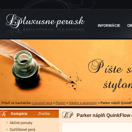
INFORMÁCIE
O
Právě se nacházíte:
Luxusné perá
>
Parker
>
Náplne a atramenty
>
Parker náplň Quink
Kategória
Značka
Parker náplň QuinkFlow 
Akčné ponuky
Guľôčkové perá