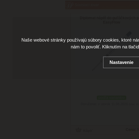
Súvisiaci tovar
Diplomat náplň do guľôčkových p
EasyFlow
Naše webové stránky používajú súbory cookies, ktoré ná
nám to povoliť. Kliknutím na tlači
Nastavenie
podľa variantov
Doručenie: v utorok 11.08.2026
(viac in
Cena:
5