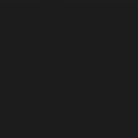
Luxusní pera
|
Kapesní nože
|
Pera Parker