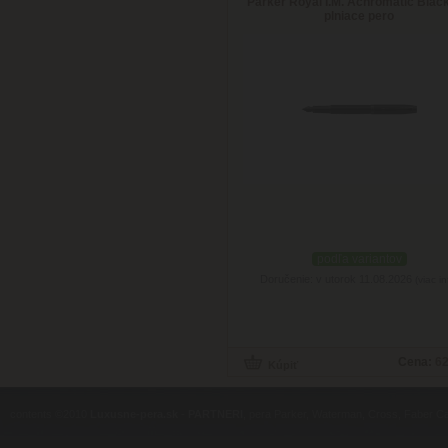
Parker Royal I.M. Achromatic Black
plniace pero
podľa variantov
Doručenie: v utorok 11.08.2026
(viac in
Cena:
62
contents ©2010
Luxusne-pera.sk
-
PARTNERI
, pera Parker, Waterman, Cross, Faber Ca