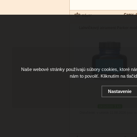
Cena:
4
Lahvičkový atrament Parker mo
Naše webové stránky používajú súbory cookies, ktoré ná
nám to povoliť. Kliknutím na tlači
Nastavenie
skladom 3 ks
Doručenie: v utorok 11.08.2026
(viac in