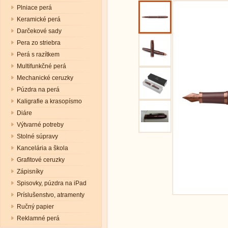
Plniace perá
Keramické perá
Darčekové sady
Pera zo striebra
Perá s razítkem
Multifunkčné perá
Mechanické ceruzky
Púzdra na perá
Kaligrafie a krasopísmo
Diáre
Výtvarné potreby
Stolné súpravy
Kancelária a škola
Grafitové ceruzky
Zápisníky
Spisovky, púzdra na iPad
Príslušenstvo, atramenty
Ručný papier
Reklamné perá