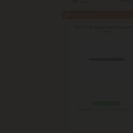
Cena:
8
Súvisiaci tovar
Parker I.M. Monochrome Blue, pln
pero
podľa variantov
Doručenie: v utorok 11.08.2026
(viac in