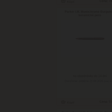
Cena:
74
Parker I.M. Monochrome Burgund
keramické pero
na objednávku do 14 dní
Doručenie: približne 21.08.2026
(viac in
Cena:
53