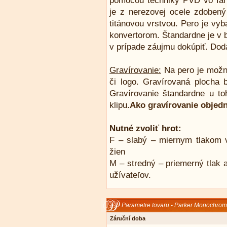
pomocou techniky PVD vo farb
je z nerezovej ocele zdobený 
titánovou vrstvou. Pero je vy
konvertorom. Štandardne je v 
v prípade záujmu dokúpiť. Dod
Gravírovanie:
Na pero je možn
či logo. Gravírovaná plocha 
Gravírovanie štandardne u t
klipu.
Ako gravírovanie objed
Nutné zvoliť hrot:
F – slabý – miernym tlakom v
žien
M – stredný – priemerný tlak a
užívateľov.
Parametre tovaru - Parker Monochrom
Záruční doba