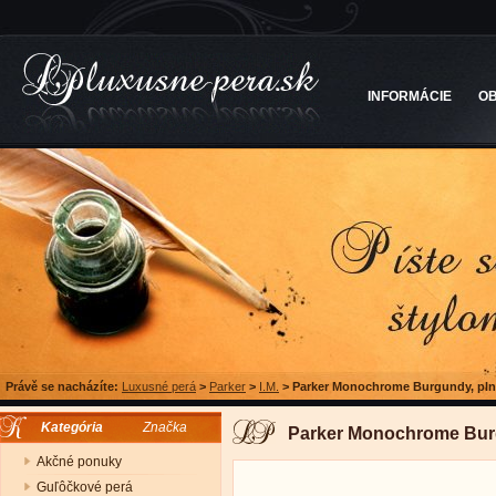
INFORMÁCIE
O
Právě se nacházíte:
Luxusné perá
>
Parker
>
I.M.
>
Parker Monochrome Burgundy, pln
Kategória
Značka
Parker Monochrome Burg
Akčné ponuky
Guľôčkové perá