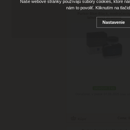
Naše webové stránky používajú súbory cookies, ktoré ná
Cena:
4
nám to povoliť. Kliknutím na tlači
Parker Blue-Black, modročiern
lahvičkový atrament
Nastavenie
skladom 3 ks
Doručenie: v piatok 07.08.2026
(viac in
Cena:
8