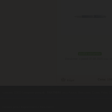
podľa variantov
Doručenie: v piatok 07.08.2026
(viac in
Cena:
106
contents ©2010
Luxusne-pera.sk
-
PARTNERI
, pera Parker, Waterman, Cross, Faber Ca
Luxusní pera
|
Kapesní nože
|
Pera Parker