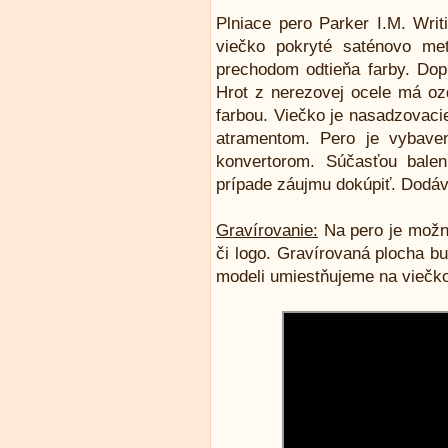
Plniace pero Parker I.M. Wri
viečko pokryté saténovo me
prechodom odtieňa farby. Do
Hrot z nerezovej ocele má ozd
farbou. Viečko je nasadzovaci
atramentom. Pero je vybave
konvertorom. Súčasťou balen
prípade záujmu dokúpiť. Dodáv
Gravírovanie:
Na pero je možn
či logo. Gravírovaná plocha bu
modeli umiestňujeme na viečko