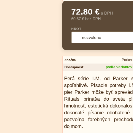
72.80 €
s DPH
60.67 € bez DPH
HROT
Parker
Značka
podľa variantov
Dostupnosť
Perá série I.M. od Parker 
spoľahlivé. Písacie potreby 
pier Parker môže byť sprevádz
Rituals prináša do sveta p
hmotnosť, estetická dokonalosť
dokonalé písanie obohatené
pozvoľna farebných prechod
dojmom.