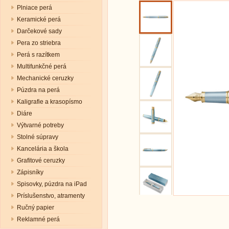
Plniace perá
Keramické perá
Darčekové sady
Pera zo striebra
Perá s razítkem
Multifunkčné perá
Mechanické ceruzky
Púzdra na perá
Kaligrafie a krasopísmo
Diáre
Výtvarné potreby
Stolné súpravy
Kancelária a škola
Grafitové ceruzky
Zápisníky
Spisovky, púzdra na iPad
Príslušenstvo, atramenty
Ručný papier
Reklamné perá