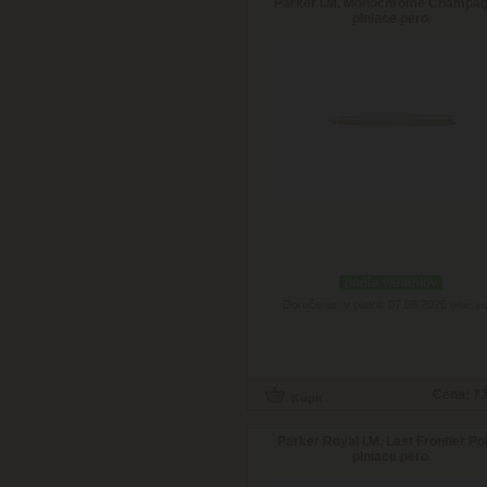
Parker I.M. Monochrome Champag
plniace pero
podľa variantov
Doručenie: v piatok 07.08.2026
(viac in
Cena:
72
Parker Royal I.M. Last Frontier Pol
plniace pero