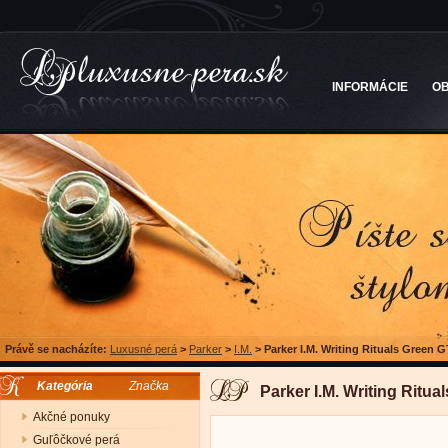
INFORMÁCIE
O
Právě se nacházíte:
Luxusné perá
>
Parker
>
I.M.
>
Parker I.M. Writing Rituals Green G
Kategória
Značka
Parker I.M. Writing Ritua
Akčné ponuky
Guľôčkové perá