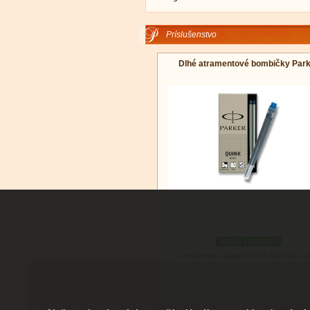
Príslušenstvo
Dlhé atramentové bombičky Par
podľa variantov
Doručenie: v piatok 07.08.2026
(viac in