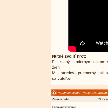
Nutné zvoliť hrot:
F – slabý – miernym tlakom v
žien
M – stredný– priemerný tlak a
užívateľov
Parametre tovaru - Parker I.M. Writing
Záruční doba
24 mesi
B
Farba gravírovanie