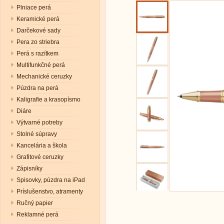
Plniace perá
Keramické perá
Darčekové sady
Pera zo striebra
Perá s razítkem
Multifunkčné perá
Mechanické ceruzky
Púzdra na perá
Kaligrafie a krasopísmo
Diáre
Výtvarné potreby
Stolné súpravy
Kancelária a škola
Grafitové ceruzky
Zápisníky
Spisovky, púzdra na iPad
Príslušenstvo, atramenty
Ručný papier
Reklamné perá