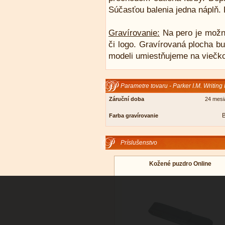
Súčasťou balenia jedna náplň.
Gravírovanie:
Na pero je možn
či logo. Gravírovaná plocha bu
modeli umiestňujeme na viečko
Parametre tovaru - Parker I.M. Writin
Záruční doba
24 mesi
B
Farba gravírovanie
Príslušenstvo
Kožené puzdro Online