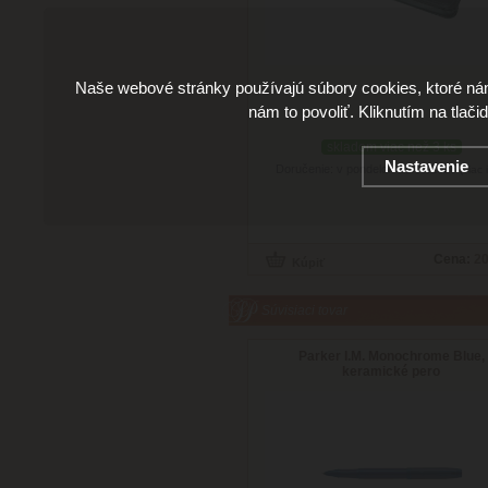
Naše webové stránky používajú súbory cookies, ktoré ná
nám to povoliť. Kliknutím na tlači
skladom viac než 3 ks
Nastavenie
Doručenie: v pondelok 10.08.2026
(viac 
Cena:
20
Súvisiaci tovar
Parker I.M. Monochrome Blue,
keramické pero