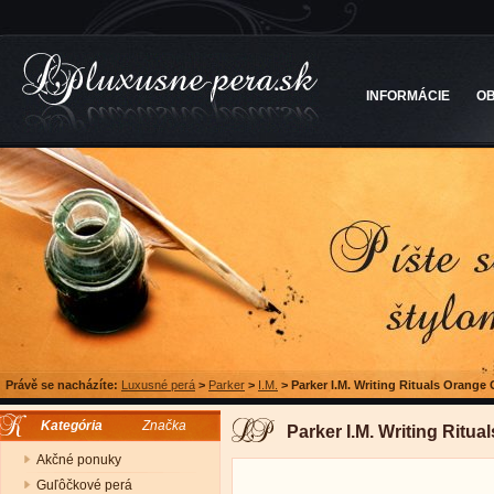
INFORMÁCIE
O
Právě se nacházíte:
Luxusné perá
>
Parker
>
I.M.
>
Parker I.M. Writing Rituals Orange
Kategória
Značka
Parker I.M. Writing Ritu
Akčné ponuky
Guľôčkové perá