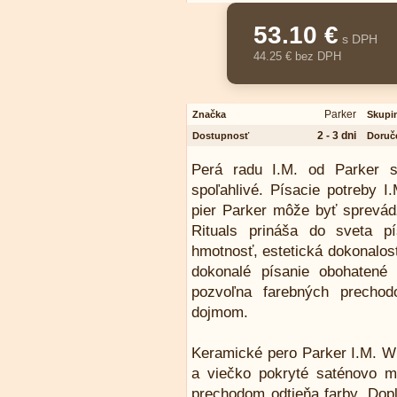
53.10 €
s DPH
44.25 € bez DPH
Parker
Značka
Skupi
2 - 3 dni
Dostupnosť
Doruč
Perá radu I.M. od Parker s
spoľahlivé. Písacie potreby 
pier Parker môže byť sprevádz
Rituals prináša do sveta p
hmotnosť, estetická dokonalosť
dokonalé písanie obohatené
pozvoľna farebných prechod
dojmom.
Keramické pero Parker I.M. W
a viečko pokryté saténovo 
prechodom odtieňa farby. Dopl