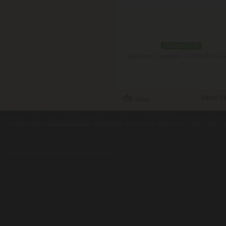
skladom 1 ks
Doručenie: v pondelok 10.08.2026
(viac 
Cena:
53
contents ©2010
Luxusne-pera.sk
-
PARTNERI
, pera Parker, Waterman, Cross, Faber Ca
Luxusní pera
|
Kapesní nože
|
Pera Parker