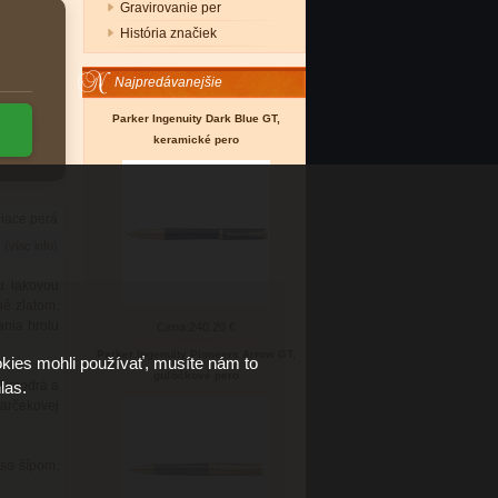
Gravirovanie per
História značiek
Najpredávanejšie
Parker Ingenuity Dark Blue GT,
keramické pero
niace perá
6
(viac info)
u lakovou
é zlatom.
ania hrotu
Cena:
240.20 €
Parker Ingenuity Pioneers Arrow GT,
kies mohli používať, musíte nám to
guľôčkové pero
las.
 1 modrá a
arčekovej
 so šípom.