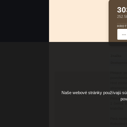
30
252.5
HROT
Značka
Dostupnos
Plniace p
povrchovo
Hrot zdobe
atramentom
Naše webové stránky používajú súb
pov
Pero je vy
1 čierna 
krabičke.
Perá model
Robustné t