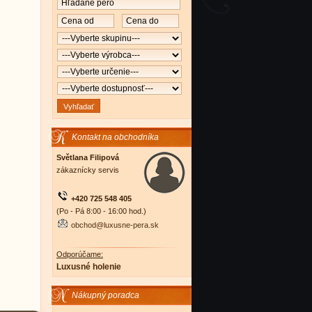
Kontakt na obchodníka
Světlana Filipová
zákaznícky servis
+420 725 548 405
(Po - Pá 8:00 - 16:00 hod.)
obchod@luxusne-pera.sk
Odporúčame:
Luxusné holenie
Nákupný poradca