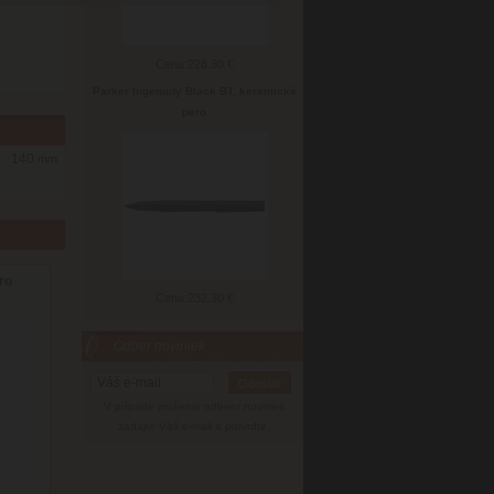
Cena:
228.30 €
Parker Ingenuity Black BT, keramické
pero
140
mm
ro
Cena:
232.30 €
Odber noviniek
V prípade zrušenia odberu noviniek
zadajte Váš e-mail a potvrďte.