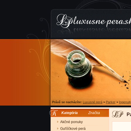
Právě se nacházíte:
Luxusné perá
>
Parker
>
Ingenuit
Kategória
Značka
P
Akčné ponuky
Guľôčkové perá