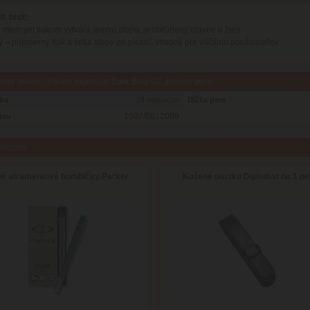
iť hrot:
– miernym tlakom vytvára jemnú stopu, je obľúbený hlavne u žien
ý – priemerný tlak a šírka stopy pri písaní, vhodný pre väčšinu používateľov
tre tovaru - Parker Ingenuity Dark Blue GT, plniace pero
oba
24 mesiacov
Dĺžka pera
1502/6612009
ktu
šenstvo
hé atramentové bombičky Parker
Kožené puzdro Diplomat na 1 pe