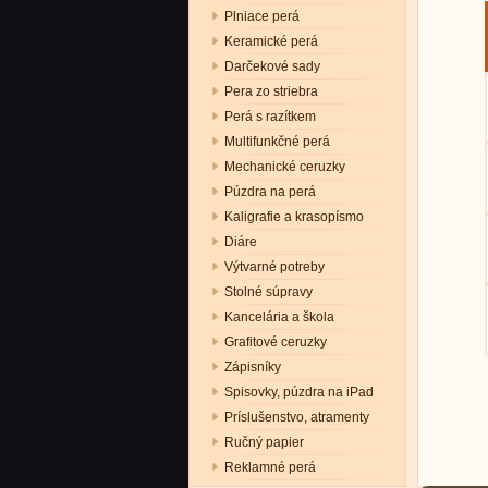
Plniace perá
Keramické perá
Darčekové sady
Pera zo striebra
Perá s razítkem
Multifunkčné perá
Mechanické ceruzky
Púzdra na perá
Kaligrafie a krasopísmo
Diáre
Výtvarné potreby
Stolné súpravy
Kancelária a škola
Grafitové ceruzky
Zápisníky
Spisovky, púzdra na iPad
Príslušenstvo, atramenty
Ručný papier
Reklamné perá