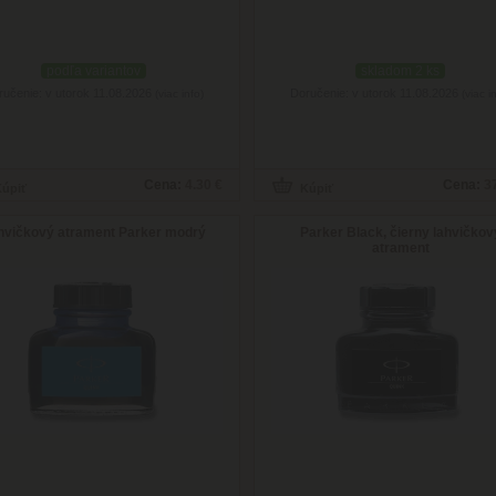
podľa variantov
skladom 2 ks
ručenie: v utorok 11.08.2026
Doručenie: v utorok 11.08.2026
(viac info)
(viac i
Cena:
4.30 €
Cena:
3
hvičkový atrament Parker modrý
Parker Black, čierny lahvičkov
atrament