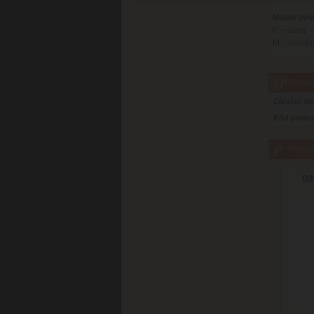
Nutno zvol
F – slabý 
M – stredn
Parame
Záruční d
Kód produ
Príslu
Dl