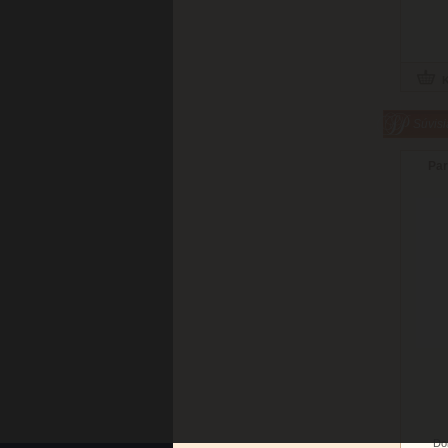
Súvisi
Par
Do