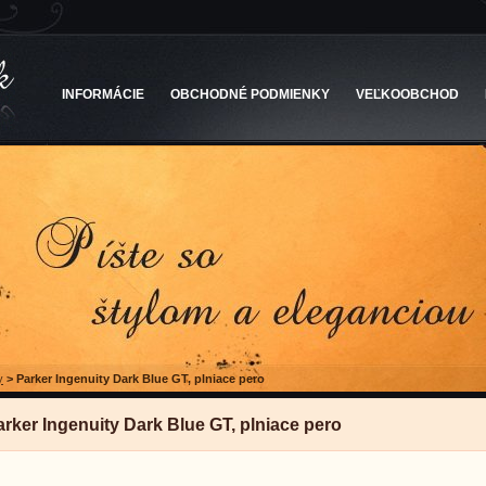
INFORMÁCIE
OBCHODNÉ PODMIENKY
VEĽKOOBCHOD
y
>
Parker Ingenuity Dark Blue GT, plniace pero
arker Ingenuity Dark Blue GT, plniace pero