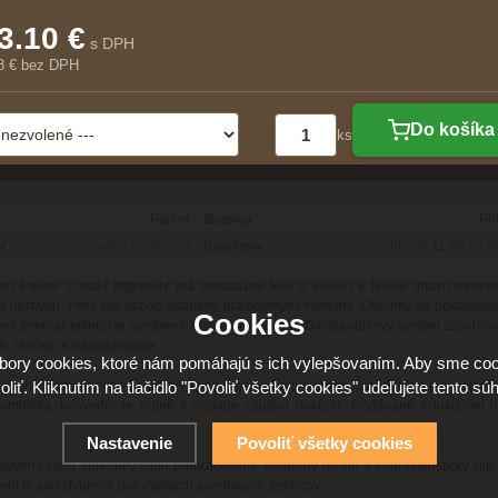
3.10 €
s DPH
8 € bez DPH
Do košíka
ks
Parker
Pl
Skupina
podľa variantov
v utorok 11.08.202
ť
Doručenie
ero Parker z radu Ingenuity má mosadzné telo a viečko s lesklo tmavo modro
u úpravou. Pero má úchop zdobený pravidelnými rytinami. Doplnky sú pokovovan
Cookies
ný jemnou rytinou je vyrobený z nerezovej ocele. Dvojkanálkový systém zásobov
. Viečko je nasadzovacie.
ory cookies, ktoré nám pomáhajú s ich vylepšovaním. Aby sme coo
oliť. Kliknutím na tlačidlo "Povoliť všetky cookies" udeľujete tento súh
bavené systémom na bombičky aj na plnenie konvertorom. Štandardne je v balení
bombička, konvertor je nutné v prípade záujmu dokúpiť. Dodávané v luxusnej d
Nastavenie
Povoliť všetky cookies
ového radu Ingenuity majú prepracovaný, moderný dizajn a charakteristický klip
elo je ako stvorené pre všetkých asertívnych jedincov.