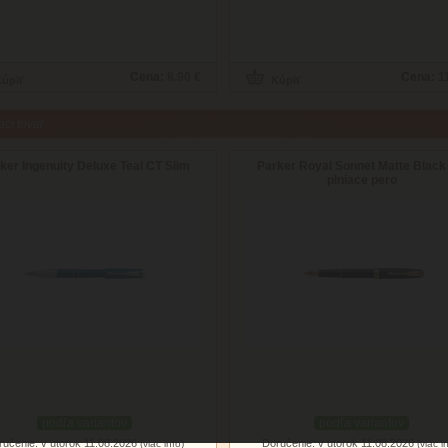
Cena:
8.90 €
Cena:
1
aci tovar
ker Ingenuity Deluxe Teal CT Slim
Parker Royal Sonnet Matte Black
plniace pero
podľa variantov
podľa variantov
ručenie: v utorok 11.08.2026
Doručenie: v utorok 11.08.2026
(viac info)
(viac i