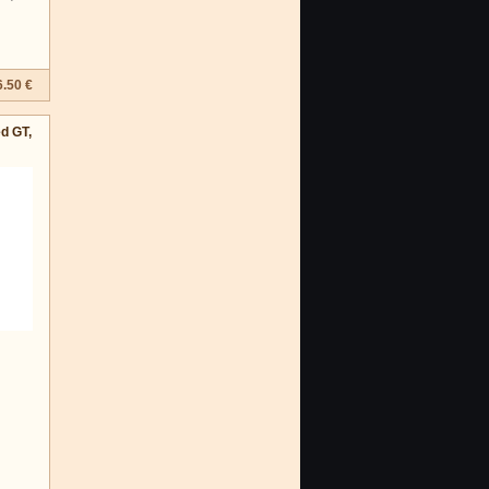
.50 €
ed GT,