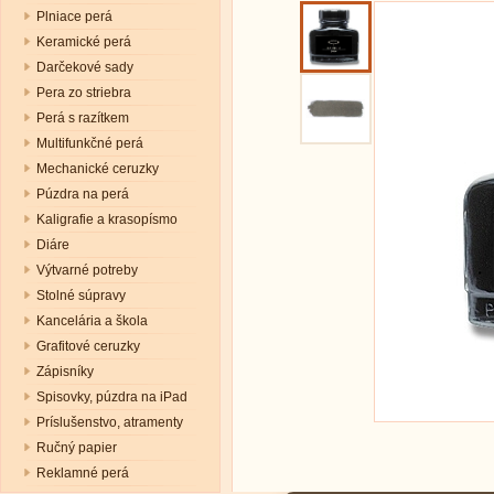
Plniace perá
Keramické perá
Darčekové sady
Pera zo striebra
Perá s razítkem
Multifunkčné perá
Mechanické ceruzky
Púzdra na perá
Kaligrafie a krasopísmo
Diáre
Výtvarné potreby
Stolné súpravy
Kancelária a škola
Grafitové ceruzky
Zápisníky
Spisovky, púzdra na iPad
Príslušenstvo, atramenty
Ručný papier
Reklamné perá