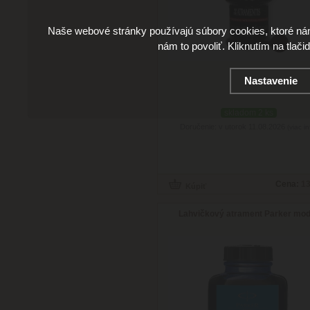
Naše webové stránky používajú súbory cookies, ktoré ná
nám to povoliť. Kliknutím na tlači
Nastavenie
skladom 2 ks
Doručenie: v utorok 11.08.2026
(viac in
Cena:
13
Lahvičkový atrament Parker mo