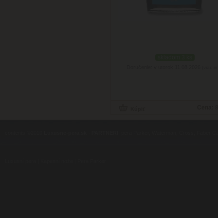
skladom 3 ks
Doručenie: v utorok 11.08.2026
(viac in
Cena:
8
contents ©2010
Luxusne-pera.sk
-
PARTNERI
, pera Parker, Waterman, Cross, Faber Ca
Luxusní pera
|
Kapesní nože
|
Pera Parker