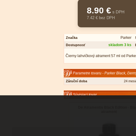
8.90 €
s DPH
7.42 € bez DPH
Parker
Značka
skladom 3 ks
Dostupnosť
Čierny lahvičkový atrament 57 ml od Parker
Parametre tovaru - Parker Black, čier
Záruční doba
24 mesi
Súvisiaci tovar
De Atramentis Black Edition - Bl
atrament