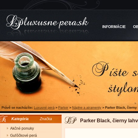
INFORMÁCIE
O
Právě se nacházíte:
Luxusné perá
>
Parker
>
Náplne a atramenty
>
Parker Black, čierny
Kategória
Značka
Parker Black, čierny lah
Akčné ponuky
Guľôčkové perá