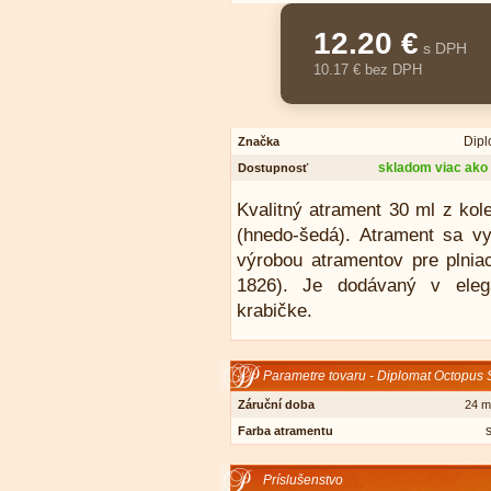
12.20 €
s DPH
10.17 € bez DPH
Dipl
Značka
skladom viac ako 
Dostupnosť
Kvalitný atrament 30 ml z kol
(hnedo-šedá). Atrament sa 
výrobou atramentov pre plnia
1826). Je dodávaný v elega
krabičke.
Parametre tovaru - Diplomat Octopus S
Záruční doba
24 m
Farba atramentu
Príslušenstvo