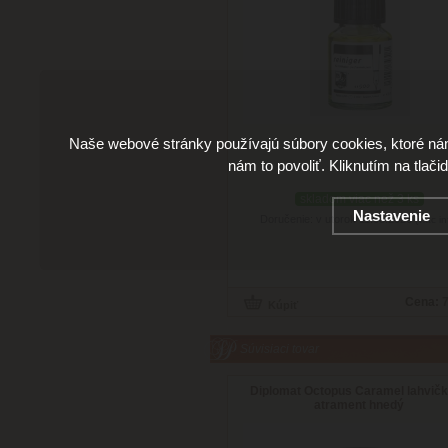
Naše webové stránky používajú súbory cookies, ktoré ná
nám to povoliť. Kliknutím na tlači
skladom viac než 3 ks
Nastavenie
Doručenie: v utorok 11.08.2026
(viac in
Cena:
7
Súvisiaci tovar
Diplomat Octopus Caramel lahvič
atrament hnedý