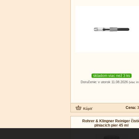
skladom viac než 3 ks
Doručenie: v utorok 11.08.2026
(viac in
Cena:
3
Rohrer & Klingner Reiniger čisti
plniacich pier 45 ml