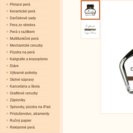
Plniace perá
Keramické perá
Darčekové sady
Pera zo striebra
Perá s razítkem
Multifunkčné perá
Mechanické ceruzky
Púzdra na perá
Kaligrafie a krasopísmo
Diáre
Výtvarné potreby
Stolné súpravy
Kancelária a škola
Grafitové ceruzky
Zápisníky
Spisovky, púzdra na iPad
Príslušenstvo, atramenty
Ručný papier
Reklamné perá