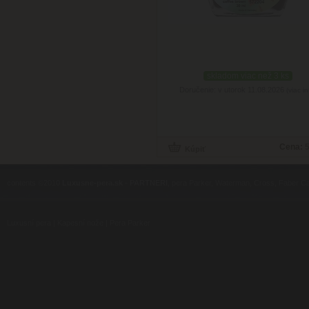
skladom viac než 3 ks
Doručenie: v utorok 11.08.2026
(viac in
Cena:
5
contents ©2010
Luxusne-pera.sk
-
PARTNERI
, pera Parker, Waterman, Cross, Faber Ca
Luxusní pera
|
Kapesní nože
|
Pera Parker