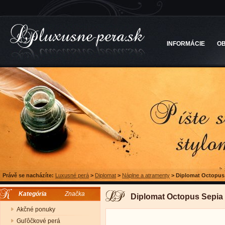
INFORMÁCIE
O
Právě se nacházíte:
Luxusné perá
>
Diplomat
>
Náplne a atramenty
>
Diplomat Octopus 
Kategória
Značka
Diplomat Octopus Sepia 
Akčné ponuky
Guľôčkové perá