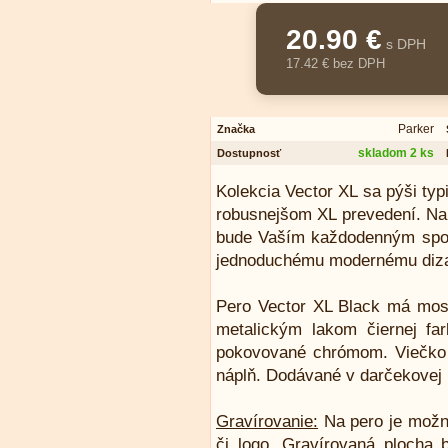
20.90 €
s DPH
17.42 € bez DPH
Parker
Značka
skladom 2 ks
Dostupnosť
Kolekcia Vector XL sa pýši typ
robusnejšom XL prevedení. Na 
bude Vaším každodenným spol
jednoduchému modernému dizaj
Pero Vector XL Black má mosa
metalickým lakom čiernej fa
pokovované chrómom. Viečko j
náplň. Dodávané v darčekovej 
Gravírovanie:
Na pero je možn
či logo. Gravírovaná plocha 