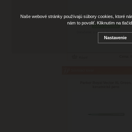
Naše webové stránky používajú súbory cookies, ktoré ná
nám to povoliť. Kliknutím na tlači
podľa variantov
Doručenie: v utorok 11.08.2026
(viac in
Nastavenie
Cena:
6
Súvisiaci tovar
Parker Royal Vector XL Green,
keramické pero