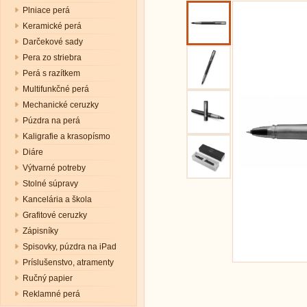
Plniace perá
Keramické perá
Darčekové sady
Pera zo striebra
Perá s razítkem
Multifunkčné perá
Mechanické ceruzky
Púzdra na perá
Kaligrafie a krasopísmo
Diáre
Výtvarné potreby
Stolné súpravy
Kancelária a škola
Grafitové ceruzky
Zápisníky
Spisovky, púzdra na iPad
Príslušenstvo, atramenty
Ručný papier
Reklamné perá