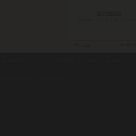
skladom 2 ks
Doručenie: v utorok 11.08.2026
(viac in
Cena:
20
contents ©2010
Luxusne-pera.sk
-
PARTNERI
, pera Parker, Waterman, Cross, Faber Ca
Luxusní pera
|
Kapesní nože
|
Pera Parker