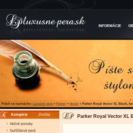
INFORMÁCIE
O
Právě se nacházíte:
Luxusné perá
>
Parker
>
Vector
>
Parker Royal Vector XL Black, k
Kategória
Značka
Parker Royal Vector XL 
Akčné ponuky
Guľôčkové perá