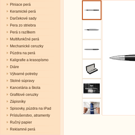
Plniace perá
Keramické perá
Darčekové sady
Pera zo striebra
Perá s razítkem
Multifunkčné perá
Mechanické ceruzky
Púzdra na perá
Kaligrafie a krasopísmo
Diáre
Výtvarné potreby
Stolné súpravy
Kancelária a škola
Grafitové ceruzky
Zápisníky
Spisovky, púzdra na iPad
Príslušenstvo, atramenty
Ručný papier
Reklamné perá