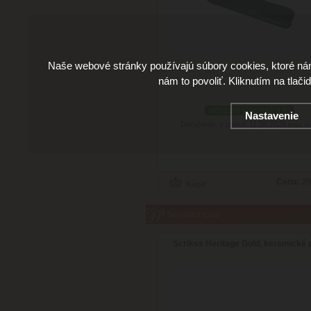
Naše webové stránky používajú súbory cookies, ktoré ná
nám to povoliť. Kliknutím na tlači
skladom viac než 3 ks
Nastavenie
Doručenie: v utorok 11.08.2026
(viac in
Cena:
20
Súvisiaci tovar
Scrikss Heritage Gold, keramické 