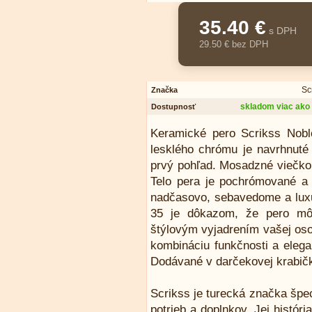
35.40 €
s DPH
29.50 € bez DPH
Sc
Značka
skladom viac ako 
Dostupnosť
Keramické pero Scrikss Noble
lesklého chrómu je navrhnuté 
prvý pohľad. Mosadzné viečko
Telo pera je pochrómované a 
nadčasovo, sebavedome a luxu
35 je dôkazom, že pero môž
štýlovým vyjadrením vašej osob
kombináciu funkčnosti a elega
Dodávané v darčekovej krabič
Scrikss je turecká značka špe
potrieb a doplnkov. Jej histór