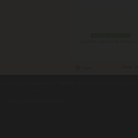
skladom viac než 3 ks
Doručenie: v utorok 11.08.2026
(viac in
Cena:
32
contents ©2010
Luxusne-pera.sk
-
PARTNERI
, pera Parker, Waterman, Cross, Faber Ca
Luxusní pera
|
Kapesní nože
|
Pera Parker