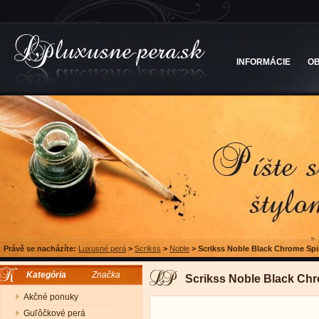
INFORMÁCIE
O
Právě se nacházíte:
Luxusné perá
>
Scrikss
>
Noble
>
Scrikss Noble Black Chrome Spir
Kategória
Značka
Scrikss Noble Black Chr
Akčné ponuky
Guľôčkové perá