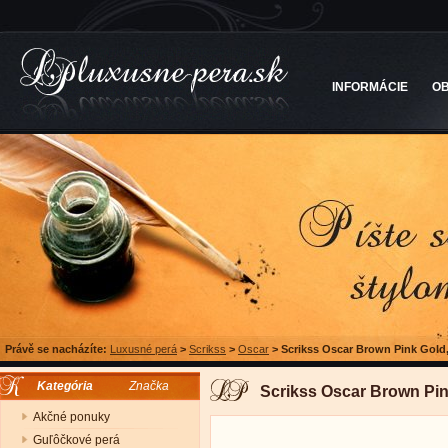
INFORMÁCIE
O
Právě se nacházíte:
Luxusné perá
>
Scrikss
>
Oscar
>
Scrikss Oscar Brown Pink Gold
Kategória
Značka
Scrikss Oscar Brown Pin
Akčné ponuky
Guľôčkové perá