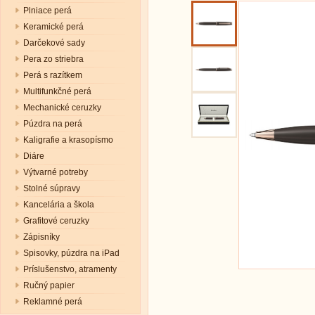
Plniace perá
Keramické perá
Darčekové sady
Pera zo striebra
Perá s razítkem
Multifunkčné perá
Mechanické ceruzky
Púzdra na perá
Kaligrafie a krasopísmo
Diáre
Výtvarné potreby
Stolné súpravy
Kancelária a škola
Grafitové ceruzky
Zápisníky
Spisovky, púzdra na iPad
Príslušenstvo, atramenty
Ručný papier
Reklamné perá