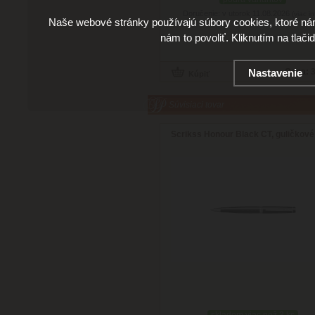
Doručenie: v utorok 11.08.2026
(viac in
Naše webové stránky používajú súbory cookies, ktoré ná
nám to povoliť. Kliknutím na tlači
Cena:
3
Nastavenie
Súvisiaci tovar
Scrikss Honour Black CT, guličkové