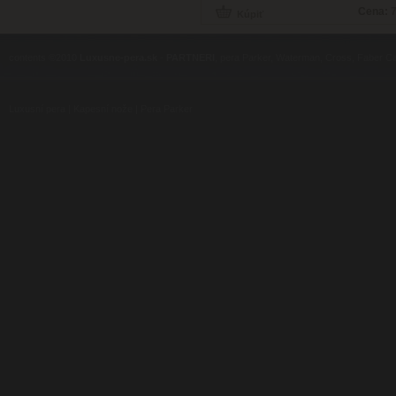
Cena:
7
contents ©2010
Luxusne-pera.sk
-
PARTNERI
, pera Parker, Waterman, Cross, Faber Ca
Luxusní pera
|
Kapesní nože
|
Pera Parker