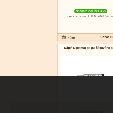
skladom viac než 3 ks
Doručenie: v utorok 11.08.2026
(viac in
Cena:
16
Náplň Diplomat do guľôčkového p
podľa variantov