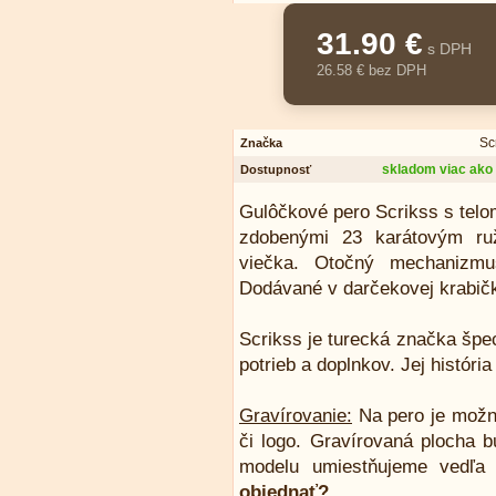
31.90 €
s DPH
26.58 € bez DPH
Sc
Značka
skladom viac ako 
Dostupnosť
Gulôčkové pero Scrikss s telo
zdobenými 23 karátovým ru
viečka. Otočný mechanizmus
Dodávané v darčekovej krabič
Scrikss je turecká značka špe
potrieb a doplnkov. Jej históri
Gravírovanie:
Na pero je možn
či logo. Gravírovaná plocha b
modelu umiestňujeme vedľa 
objednať?