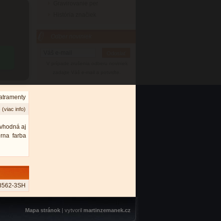
Gravirovanie per
História značiek
Odber noviniek
V prípade zrušenia odberu noviniek
zadajte Váš e-mail a potvrďte.
 atramenty
6
(viac info)
 vhodná aj
rna farba
8562-3SH
Mapa stránok
| vytvoril
martinzemanek.cz