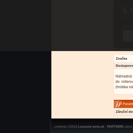
5.
4.92 
HRÚB
Značka
Dostupnos
Náhradná v
do roller
(hrúbka ná
Parame
Záruční d
contents ©2010
Luxusne-pera.sk
-
PARTNERI
, pera