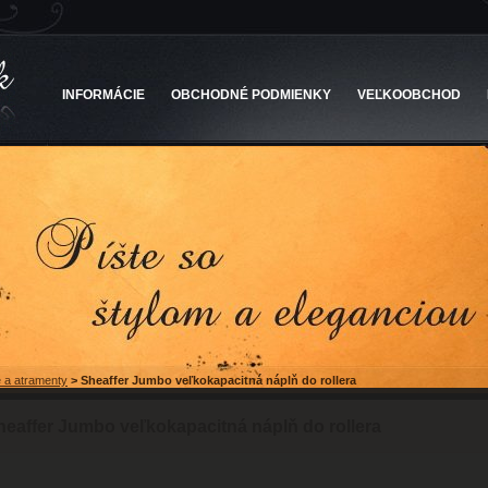
INFORMÁCIE
OBCHODNÉ PODMIENKY
VEĽKOOBCHOD
 a atramenty
>
Sheaffer Jumbo veľkokapacitná náplň do rollera
heaffer Jumbo veľkokapacitná náplň do rollera