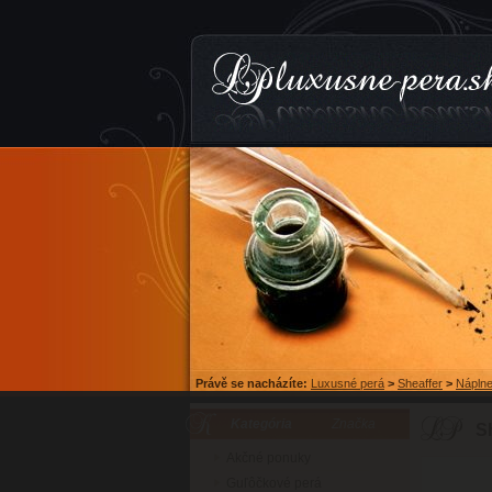
Právě se nacházíte:
Luxusné perá
>
Sheaffer
>
Náplne
Kategória
Značka
S
Akčné ponuky
Guľôčkové perá