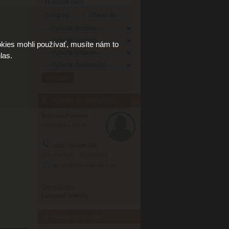
kies mohli používať, musíte nám to
las.
Kontakt na obchodníka
Světlana Filipová
zákaznícky servis
+420 725 548 405
(Po - Pá 8:00 - 16:00 hod.)
obchod@luxusne-pera.sk
Odporúčame:
Luxusné holenie
Nákupný poradca