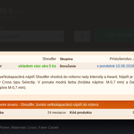
90 €
s DPH
€ bez DPH
KA
Do košíka
ks
Sheaffer
Príslušenstvo,
Skupina
skladom viac ako 5 ks
v pondelok 10.08.202
ť
Doručenie
eľkokapacitná náplň Sheaffer vhodná do rollerov rady Intensity a Award. Náplň je
ov Cross typu Selectip. V ponuke modrá farba (hrúbka náplne: M-0,7 mm) a čie
plne M-0,7 mm).
tre tovaru - Sheaffer Jumbo veľkokapacitná náplň do rollera
oba
24 mesiacov
Kód produktu
 Parker, Waterman, Cross, Faber Castell