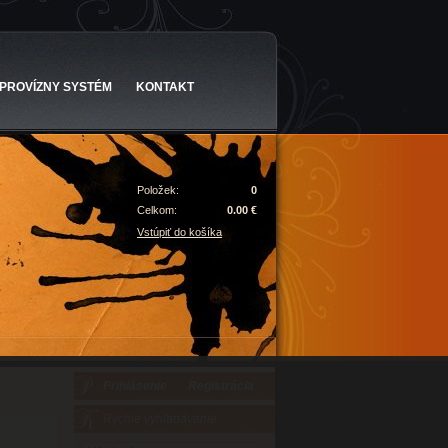
PROVÍZNY SYSTÉM
KONTAKT
Položek:
0
Celkom:
0.00 €
Vstúpiť do košíka
Prihlásenie
Registrácia
Rýchle vyhľadávanie