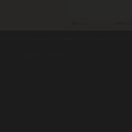
Cena:
141
contents ©2010
Luxusne-pera.sk
-
PARTNERI
, pera Parker, Waterman, Cross, Faber Ca
Luxusní pera
|
Kapesní nože
|
Pera Parker