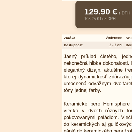
129.90 €
s DPH
108.25 € bez DPH
Waterman
Značka
Sku
2 - 3 dni
Dostupnosť
Dor
Jasný príklad čistého, jed
nekonečná hĺbka dokonalosti. 
elegantný dizajn, aktuálne tre
ktorej dynamickosť zdôrazňuj
umocnená odvážnym dvojfare
tóny jednej farby.
Keramické pero Hémisphere
viečko v dvoch rôznych tó
pokovovanými paládiom. Vieč
do keramických aj guličkovýc
náplň do keramického pera (ro