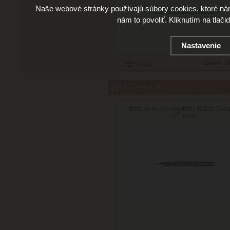
Naše webové stránky používajú súbory cookies, ktoré ná
skladom viac než 3 ks
nám to povoliť. Kliknutím na tlači
Doručenie: v utorok 11.08.2026
(viac in
Nastavenie
Cena:
20
Súvisiaci tovar
Waterman Hémisphere Black Lac
CT, roller