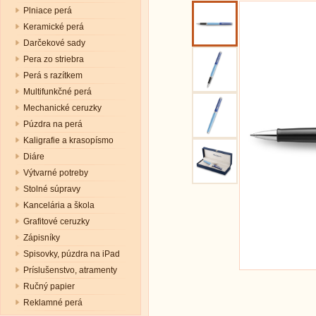
Plniace perá
Keramické perá
Darčekové sady
Pera zo striebra
Perá s razítkem
Multifunkčné perá
Mechanické ceruzky
Púzdra na perá
Kaligrafie a krasopísmo
Diáre
Výtvarné potreby
Stolné súpravy
Kancelária a škola
Grafitové ceruzky
Zápisníky
Spisovky, púzdra na iPad
Príslušenstvo, atramenty
Ručný papier
Reklamné perá