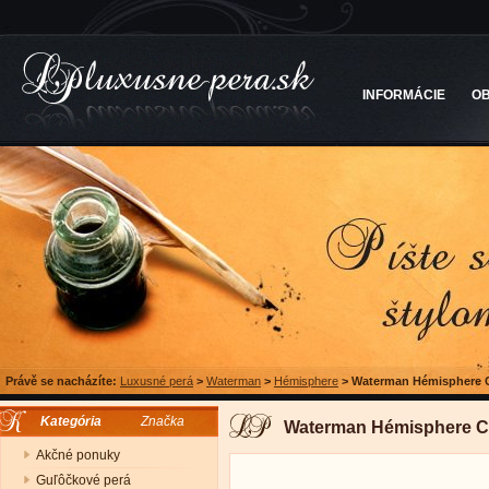
INFORMÁCIE
O
Právě se nacházíte:
Luxusné perá
>
Waterman
>
Hémisphere
>
Waterman Hémisphere C
Kategória
Značka
Waterman Hémisphere Co
Akčné ponuky
Guľôčkové perá