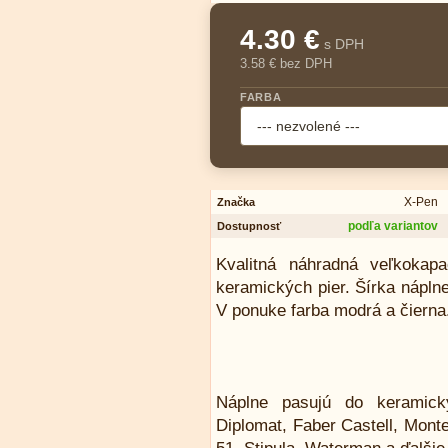
4.30 €
s DPH
3.58 € bez DPH
FARBA
X-Pen
Značka
podľa variantov
Dostupnosť
Kvalitná náhradná veľkokap
keramických pier. Šírka nápln
V ponuke farba modrá a čierna
Náplne pasujú do keramický
Diplomat, Faber Castell, Mont