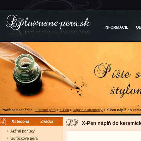
INFORMÁCIE
O
Právě se nacházíte:
Luxusné perá
>
X-Pen
>
Náplne a atramenty
>
X-Pen náplň do kera
Kategória
Značka
X-Pen náplň do keramic
Akčné ponuky
Guľôčkové perá