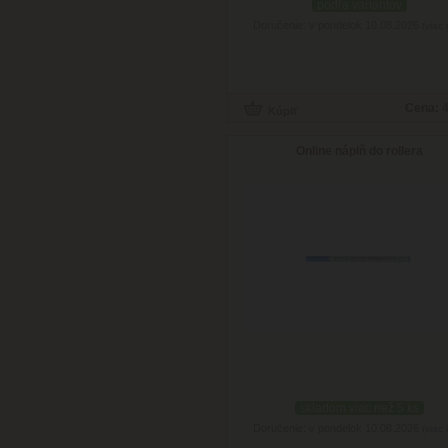
podľa variantov
Doručenie: v pondelok 10.08.2026
(viac 
Cena:
4
Online náplň do rollera
skladom viac než 5 ks
Doručenie: v pondelok 10.08.2026
(viac 