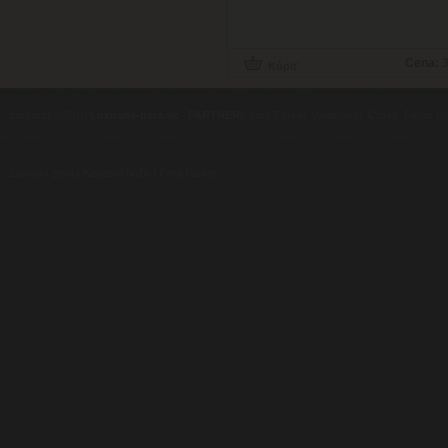
Cena:
3
contents ©2010
Luxusne-pera.sk
-
PARTNERI
, pera Parker, Waterman, Cross, Faber Ca
Luxusní pera
|
Kapesní nože
|
Pera Parker