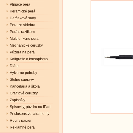
Plniace perá
Keramické perá
Darčekové sady
Pera zo striebra
Perá s razítkem
Multifunkčné perá
Mechanické ceruzky
Púzdra na perá
Kaligrafie a krasopísmo
Diáre
Výtvarné potreby
Stolné súpravy
Kancelária a škola
Grafitové ceruzky
Zápisníky
Spisovky, púzdra na iPad
Príslušenstvo, atramenty
Ručný papier
Reklamné perá