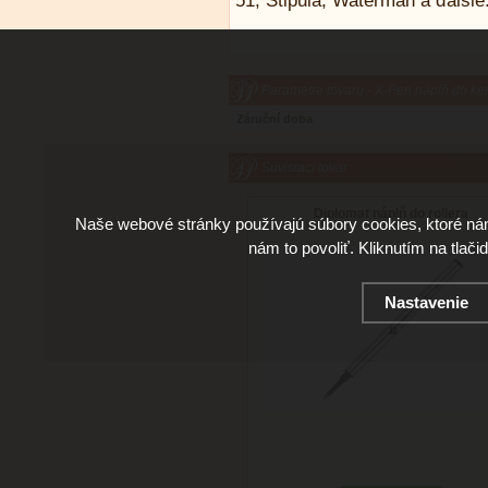
51, Stipula, Waterman a ďalšie
Parametre tovaru - X-Pen náplň do k
Záruční doba
Súvisiaci tovar
Diplomat náplň do rollera
Naše webové stránky používajú súbory cookies, ktoré ná
nám to povoliť. Kliknutím na tlači
Nastavenie