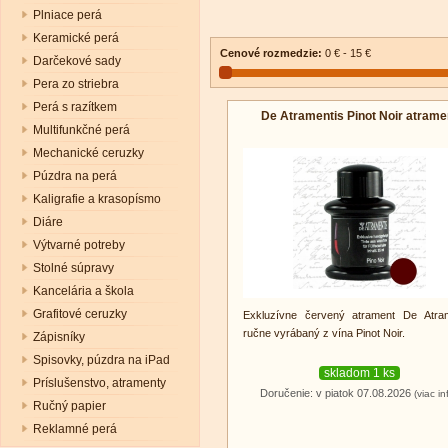
Plniace perá
Keramické perá
Cenové rozmedzie:
0 € - 15 €
Darčekové sady
Pera zo striebra
Perá s razítkem
De Atramentis Pinot Noir atrame
Multifunkčné perá
Mechanické ceruzky
Púzdra na perá
Kaligrafie a krasopísmo
Diáre
Výtvarné potreby
Stolné súpravy
Kancelária a škola
Grafitové ceruzky
Exkluzívne červený atrament De Atram
ručne vyrábaný z vína Pinot Noir.
Zápisníky
Spisovky, púzdra na iPad
skladom 1 ks
Príslušenstvo, atramenty
Doručenie: v piatok 07.08.2026
(viac in
Ručný papier
Reklamné perá