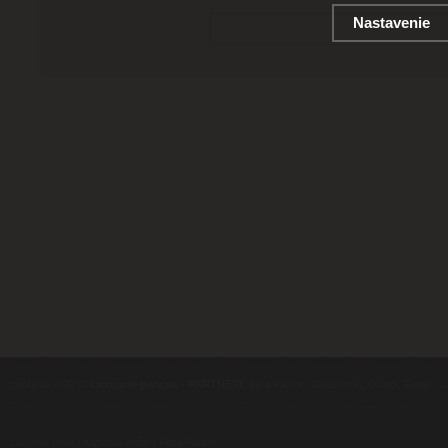
Nastavenie
contents ©2010
Luxusne-pera.sk
-
PARTNERI
, pera Parker, Waterman, Cross, Faber Ca
Luxusní pera
|
Kapesní nože
|
Pera Parker