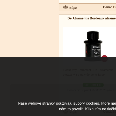
Cena:
15
De Atramentis Bordeaux atrame
Exkluzívny atrament De Atramentis 
vyrábaný z vína v červenej farbe.
skladom 1 ks
Doručenie: v piatok 07.08.2026
(viac in
Naše webové stránky používajú súbory cookies, ktoré ná
nám to povoliť. Kliknutím na tlači
Cena:
15