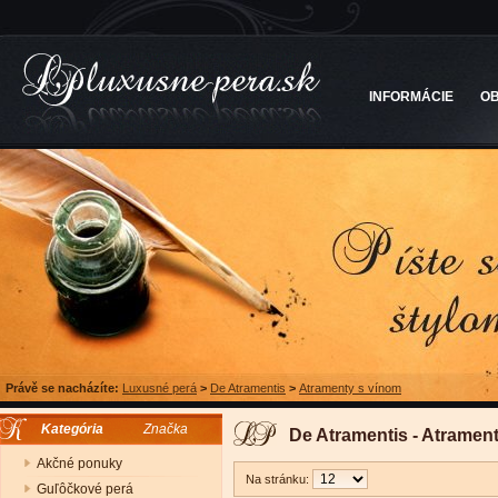
INFORMÁCIE
O
Právě se nacházíte:
Luxusné perá
>
De Atramentis
>
Atramenty s vínom
Kategória
Značka
De Atramentis - Atramen
Akčné ponuky
Na stránku:
Guľôčkové perá