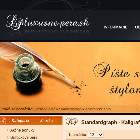
INFORMÁCIE
O
Právě se nacházíte:
Luxusné perá
>
Standardgraph
>
Kaligrafické sady
Kategória
Značka
Standardgraph - Kaligra
Akčné ponuky
Na stránku:
Guľôčkové perá