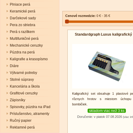
Plniace perá
Keramické perá
Cenové rozmedzie:
0 € - 35 €
Darčekové sady
Pera zo striebra
Perá s razítkem
Standardgraph Luxus kaligrafický
Multifunkčné perá
Mechanické ceruzky
Púzdra na perá
Kaligrafie a krasopísmo
Diáre
Výtvarné potreby
Stolné súpravy
Kancelária a škola
Grafitové ceruzky
Kaligrafický set obsahuje 1 plastové p
rôznych hrotov s miestom úchop
Zápisníky
bombičiek.
Spisovky, púzdra na iPad
skladom viac než 3 ks
Príslušenstvo, atramenty
Doručenie: v piatok 07.08.2026
(viac in
Ručný papier
Reklamné perá