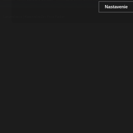
Nastavenie
Luxusní pera
|
Kapesní nože
|
Pera Parker