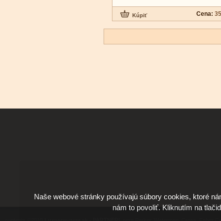
Cena:
35
Naše webové stránky používajú súbory cookies, ktoré ná
nám to povoliť. Kliknutím na tlači
contents ©2010
Luxusne-pera.sk
-
PARTNERI
, pera Parker, Waterman, Cross, Faber Ca