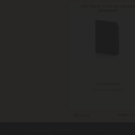
ADK Filante A5 čierny s denný
plánovaním
na objednávku
Doručenie: na dotaz
Cena:
216
contents ©2010
Luxusne-pera.sk
-
PARTNERI
, pera Parker, Waterman, Cross, Faber Ca