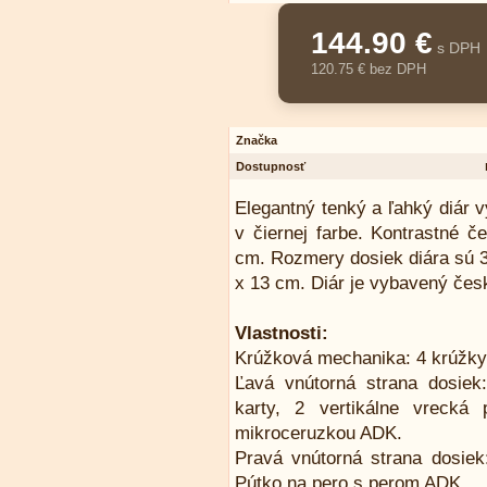
144.90 €
s DPH
120.75 € bez DPH
Značka
Dostupnosť
Elegantný tenký a ľahký diár v
v čiernej farbe. Kontrastné č
cm. Rozmery dosiek diára sú 3
x 13 cm. Diár je vybavený če
Vlastnosti:
Krúžková mechanika: 4 krúžky
Ľavá vnútorná strana dosiek:
karty, 2 vertikálne vrecká
mikroceruzkou ADK.
Pravá vnútorná strana dosiek:
Pútko na pero s perom ADK.