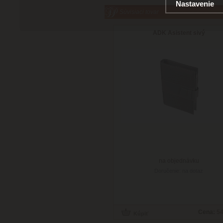
Nastavenie
Súvisiaci tovar
ADK Asistent sivý
na objednávku
Doručenie: na dotaz
Cena:
54