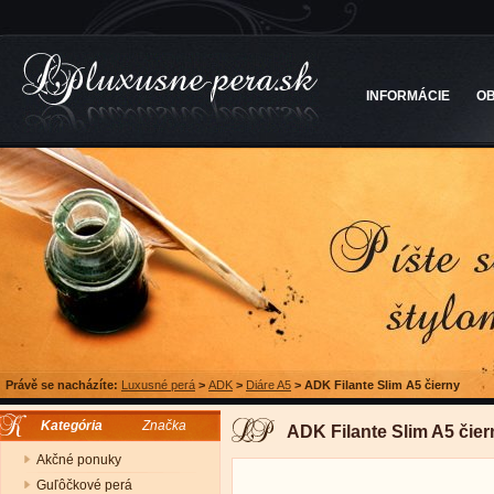
INFORMÁCIE
O
Právě se nacházíte:
Luxusné perá
>
ADK
>
Diáre A5
>
ADK Filante Slim A5 čierny
Kategória
Značka
ADK Filante Slim A5 čier
Akčné ponuky
Guľôčkové perá