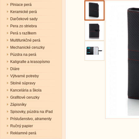
Plniace perá
Keramické perá
Darčekové sady
Pera zo striebra
Perá s razítkem
Multifunkčné perá
Mechanické ceruzky
Púzdra na perá
Kaligrafie a krasopísmo
Diáre
Výtvarné potreby
Stolné súpravy
Kancelária a škola
Grafitové ceruzky
Zápisníky
Spisovky, púzdra na iPad
Príslušenstvo, atramenty
Ručný papier
Reklamné perá