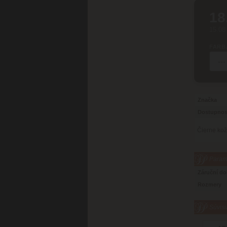
18
15.08
FARB
Značka
Dostupnos
Čierne kož
Parame
Záruční d
Rozmery
Súvisi