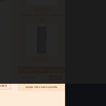
perá
Cena:
30.70 €
ADK Pula, hnedé kožené puzdro na
perá
Cena:
26.00 €
nfo)
Odber noviniek
V prípade zrušenia odberu noviniek
0.50 €
zadajte Váš e-mail a potvrďte.