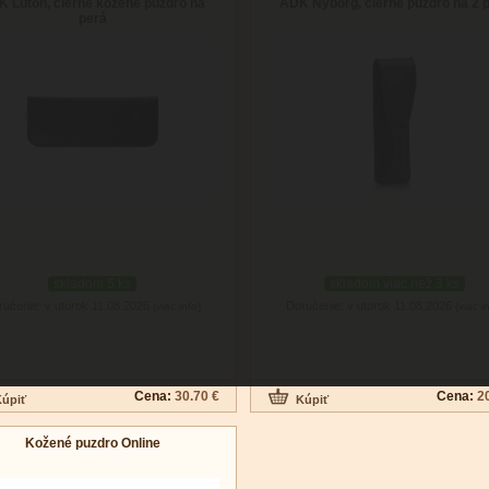
 Luton, čierne kožené puzdro na
ADK Nyborg, čierne puzdro na 2 
perá
skladom 5 ks
skladom viac než 3 ks
ručenie: v utorok 11.08.2026
Doručenie: v utorok 11.08.2026
(viac info)
(viac i
Cena:
30.70 €
Cena:
2
Kožené puzdro Online