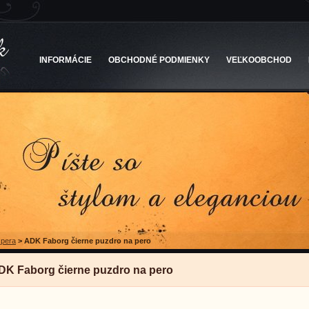
INFORMÁCIE
OBCHODNÉ PODMIENKY
VEĽKOOBCHOD
 pera
>
ADK Faborg čierne puzdro na pero
DK Faborg čierne puzdro na pero