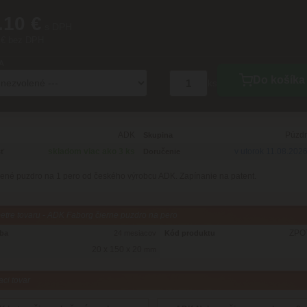
.10 €
s DPH
 € bez DPH
A
Do košíka
ks
ADK
Púzdr
Skupina
skladom viac ako 3 ks
v utorok 11.08.202
ť
Doručenie
ené puzdro na 1 pero od českého výrobcu ADK. Zapínanie na patent.
tre tovaru - ADK Faborg čierne puzdro na pero
ZPO
oba
24 mesiacov
Kód produktu
20 x 150 x 20
mm
aci tovar