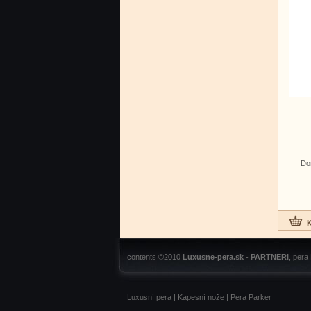
Do
contents ©2010
Luxusne-pera.sk
-
PARTNERI
, pera
Luxusní pera
|
Kapesní nože
|
Pera Parker