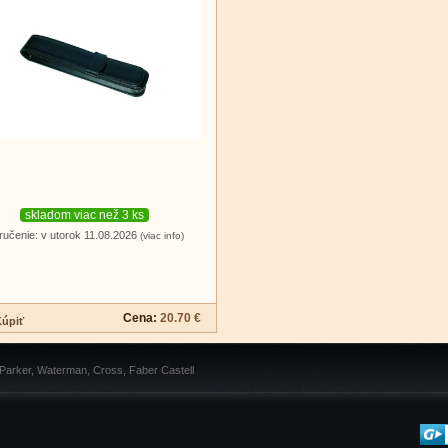
skladom viac než 3 ks
ručenie: v utorok 11.08.2026
(viac info)
Cena:
20.70 €
 Parker, Waterman, Cross, Faber Castell