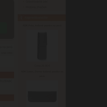
Gravirovanie per
História značiek
Najpredávanejšie
ADK Pula, kožené puzdro na perá
a na perá
6
(viac info)
Cena:
26.00 €
ADK Luton, čierne kožené puzdro na
perá
TUZFABC