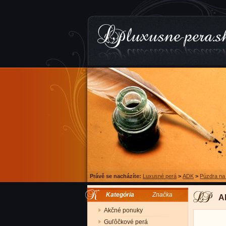
Právě se nacházíte:
Luxusné perá
>
ADK
>
Púzdra na
Kategória
Značka
A
Akčné ponuky
Guľôčkové perá