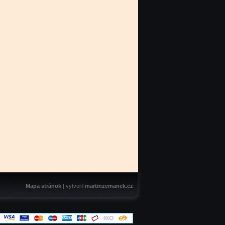
Mapa stránok
| vytvoril
martinzemanek.cz