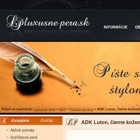
INFORMÁCIE
O
Právě se nacházíte:
Luxusné perá
>
ADK
>
Púzdra na pera
>
ADK Luton, čierne kožené
Kategória
Značka
ADK Luton, čierne kožen
Akčné ponuky
Guľôčkové perá