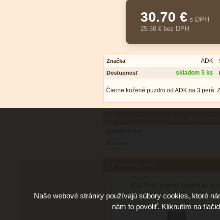
30.70 €
s DPH
25.58 € bez DPH
ADK
Značka
skladom 5 ks
Dostupnosť
Čierne kožené puzdro od ADK na 3 perá. Z
Parametre tovaru - ADK Luton, čierne
Záruční doba
Rozmery
Súvisiaci tovar
ADK Pula, kožené puzdro na pe
Naše webové stránky používajú súbory cookies, ktoré ná
nám to povoliť. Kliknutím na tlači