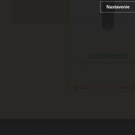
Nastavenie
skladom viac než 3 ks
Doručenie: v stredu 12.08.2026
(viac in
Cena:
26
contents ©2010
Luxusne-pera.sk
-
PARTNERI
, pera Parker, Waterman, Cross, Faber Ca