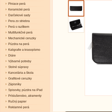
Plniace perá
Keramické perá
Darčekové sady
Pera zo striebra
Perá s razítkem
Multifunkčné perá
Mechanické ceruzky
Púzdra na perá
Kaligrafie a krasopísmo
Diáre
Výtvarné potreby
Stolné súpravy
Kancelária a škola
Grafitové ceruzky
Zápisníky
Spisovky, púzdra na iPad
Príslušenstvo, atramenty
Ručný papier
Reklamné perá