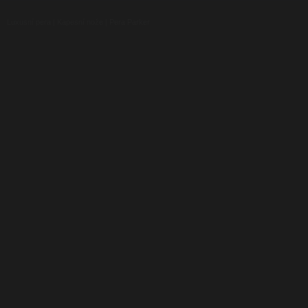
Luxusní pera
|
Kapesní nože
|
Pera Parker