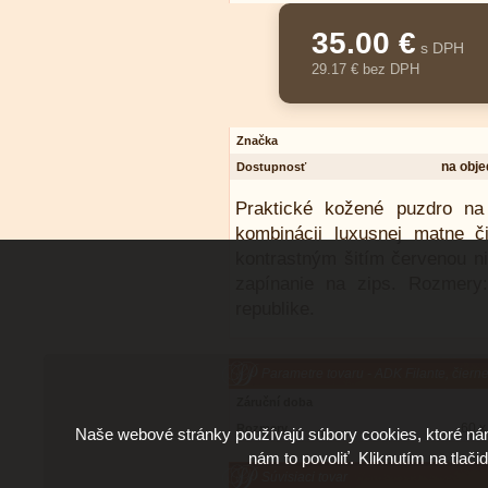
35.00 €
s DPH
29.17 € bez DPH
Značka
na obj
Dostupnosť
Praktické kožené puzdro na
kombinácii luxusnej matne č
kontrastným šitím červenou ni
zapínanie na zips. Rozmer
republike.
Parametre tovaru - ADK Filante, čier
Záruční doba
60 x
Rozmery
Naše webové stránky používajú súbory cookies, ktoré ná
nám to povoliť. Kliknutím na tlači
Súvisiaci tovar