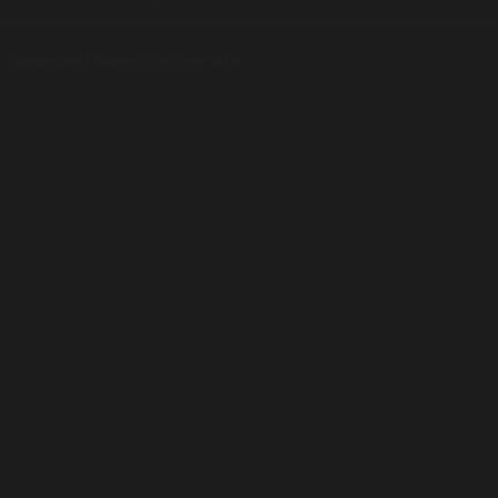
Luxusní pera
|
Kapesní nože
|
Pera Parker