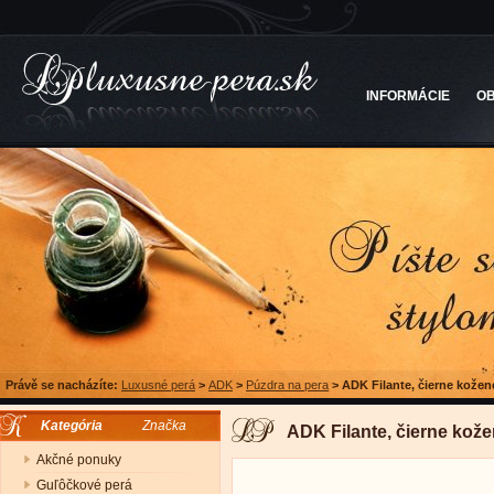
INFORMÁCIE
O
Právě se nacházíte:
Luxusné perá
>
ADK
>
Púzdra na pera
>
ADK Filante, čierne kožen
Kategória
Značka
ADK Filante, čierne kož
Akčné ponuky
Guľôčkové perá