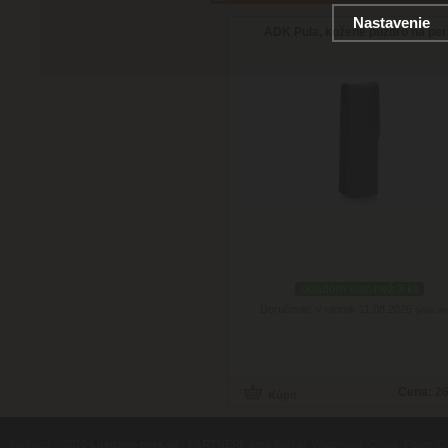
Nastavenie
ADK Pula, kožené puzdro na pe
skladom viac než 3 ks
Doručenie: v utorok 11.08.2026
(viac in
Cena:
26
contents ©2010
Luxusne-pera.sk
-
PARTNERI
, pera Parker, Waterman, Cross, Faber Ca