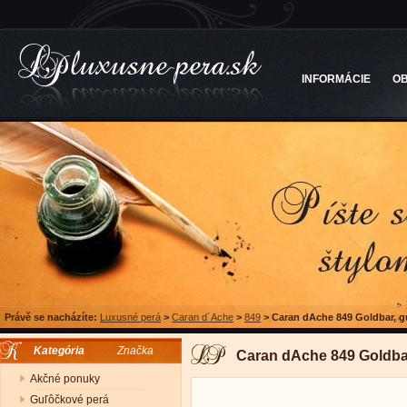
INFORMÁCIE
O
Právě se nacházíte:
Luxusné perá
>
Caran d´Ache
>
849
>
Caran dAche 849 Goldbar, g
Kategória
Značka
Caran dAche 849 Goldbar
Akčné ponuky
Guľôčkové perá