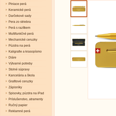
Plniace perá
Keramické perá
Darčekové sady
Pera zo striebra
Perá s razítkem
Multifunkčné perá
Mechanické ceruzky
Púzdra na perá
Kaligrafie a krasopísmo
Diáre
Výtvarné potreby
Stolné súpravy
Kancelária a škola
Grafitové ceruzky
Zápisníky
Spisovky, púzdra na iPad
Príslušenstvo, atramenty
Ručný papier
Reklamné perá