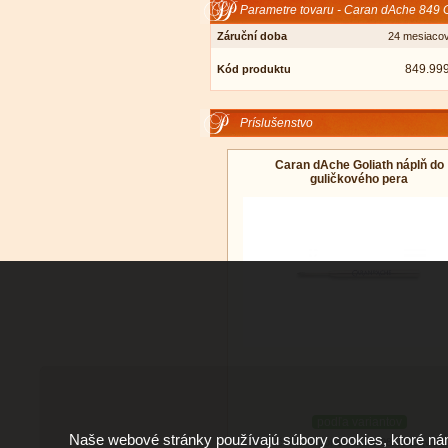
Parametre tovaru - Caran dAche 849 G
Záruční doba
24 mesiaco
849.99
Kód produktu
Príslušenstvo
Caran dAche Goliath náplň do
guličkového pera
podľa variantov
Naše webové stránky používajú súbory cookies, ktoré ná
Doručenie: v pondelok 10.08.2026
(viac 