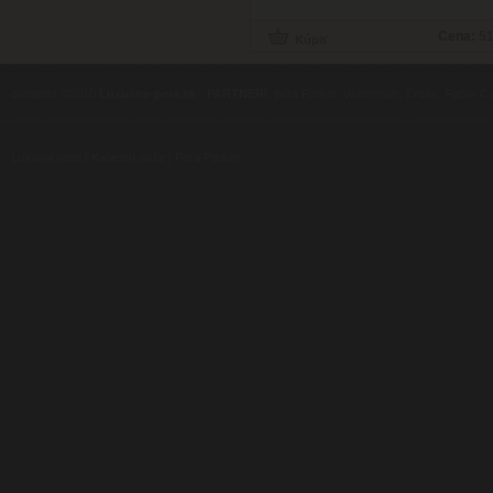
Cena:
51
contents ©2010
Luxusne-pera.sk
-
PARTNERI
, pera Parker, Waterman, Cross, Faber Ca
Luxusní pera
|
Kapesní nože
|
Pera Parker