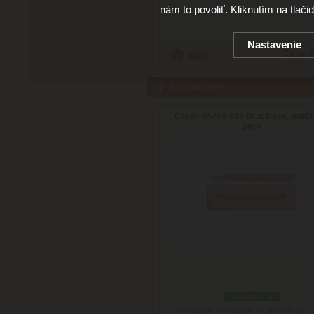
nám to povoliť. Kliknutím na tlači
Nastavenie
Cena:
8
Súvisiaci tovar
Caran dAche 849 Brut Rose, gulič
pero
skladom 2 ks
Doručenie: v pondelok 10.08.2026
(viac 