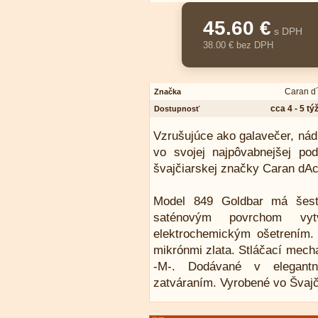
45.60 €
s DPH
38.00 € bez DPH
Caran d
Značka
cca 4 - 5 t
Dostupnosť
Vzrušujúce ako galavečer, nádh
vo svojej najpôvabnejšej po
švajčiarskej značky Caran dAc
Model 849 Goldbar má šesťh
saténovým povrchom vytv
elektrochemickým ošetrením. 
mikrónmi zlata. Stláčací mech
-M-. Dodávané v elegantn
zatváraním. Vyrobené vo Švajč