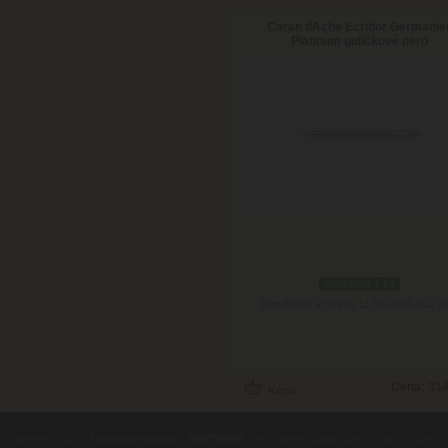
Caran dAche Ecridor Germanie
Platinum guličkové pero
skladom 1 ks
Doručenie: v utorok 11.08.2026
(viac in
Cena:
314
contents ©2010
Luxusne-pera.sk
-
PARTNERI
, pera Parker, Waterman, Cross, Faber Ca