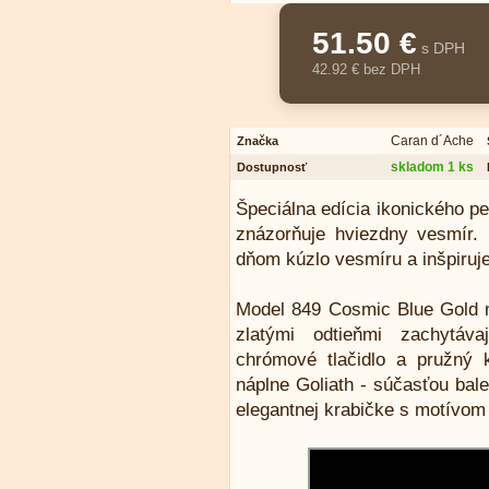
51.50 €
s DPH
42.92 € bez DPH
Caran d´Ache
Značka
skladom 1 ks
Dostupnosť
Špeciálna edícia ikonického p
znázorňuje hviezdny vesmír.
dňom kúzlo vesmíru a inšpiruje
Model 849 Cosmic Blue Gold m
zlatými odtieňmi zachytáva
chrómové tlačidlo a pružný 
náplne Goliath - súčasťou bal
elegantnej krabičke s motívom