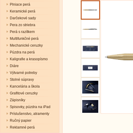
Plniace perá
Keramické perá
Darčekové sady
Pera zo striebra
Perá s razítkem
Multifunkčné perá
Mechanické ceruzky
Púzdra na perá
Kaligrafie a krasopísmo
Diáre
Výtvarné potreby
Stolné súpravy
Kancelária a škola
Grafitové ceruzky
Zápisníky
Spisovky, púzdra na iPad
Príslušenstvo, atramenty
Ručný papier
Reklamné perá