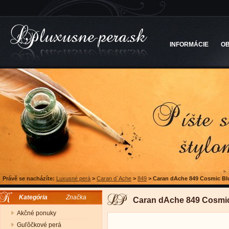
INFORMÁCIE
O
Právě se nacházíte:
Luxusné perá
>
Caran d´Ache
>
849
>
Caran dAche 849 Cosmic Bl
Kategória
Značka
Caran dAche 849 Cosmic
Akčné ponuky
Guľôčkové perá