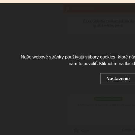
Príslušenstvo
Caran dAche Goliath náplň do
guličkového pera
Naše webové stránky používajú súbory cookies, ktoré ná
nám to povoliť. Kliknutím na tlači
Nastavenie
podľa variantov
Doručenie: v utorok 11.08.2026
(viac in
Cena:
8