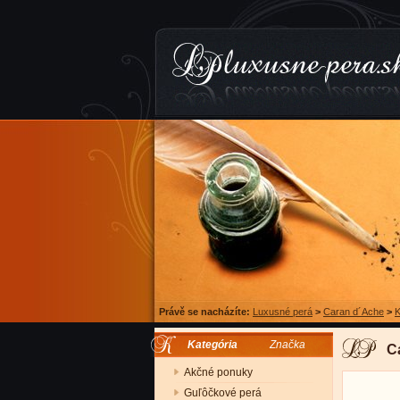
Právě se nacházíte:
Luxusné perá
>
Caran d´Ache
>
K
Kategória
Značka
C
Akčné ponuky
Guľôčkové perá