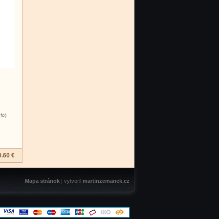
nfo)
.60 €
Mapa stránok
| vytvoril
martinzemanek.cz