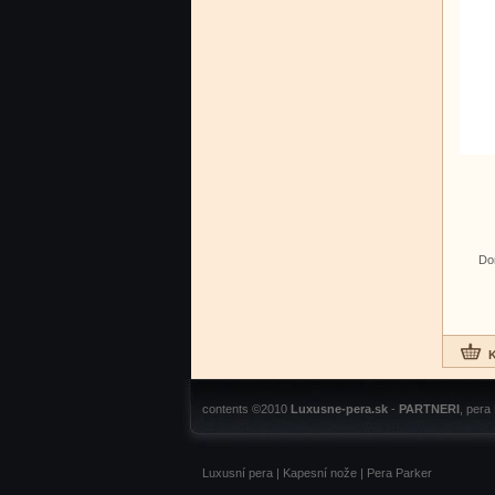
Do
contents ©2010
Luxusne-pera.sk
-
PARTNERI
, pera
Luxusní pera
|
Kapesní nože
|
Pera Parker