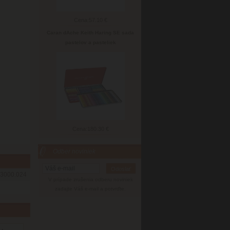
Cena:
57.10 €
Caran dAche Keith Haring SE sada
pastelov a pasteliek
Cena:
180.30 €
Odber noviniek
3000.024
V prípade zrušenia odberu noviniek
zadajte Váš e-mail a potvrďte.