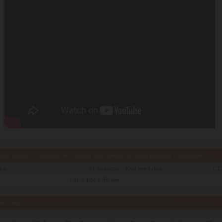
tre tovaru - Caran dAche Cosmic Blue metalická sada pastelov a pasteliek
CC
oba
24 mesiacov
Kód produktu
186 x 104 x 35
mm
aci tovar