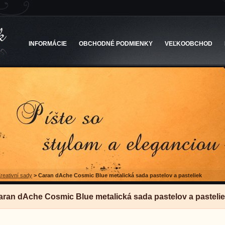
INFORMÁCIE
OBCHODNÉ PODMIENKY
VEĽKOOBCHOD
reativní sady
>
Caran dAche Cosmic Blue metalická sada pastelov a pasteliek
aran dAche Cosmic Blue metalická sada pastelov a pasteli