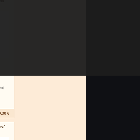
ada
nfo)
.30 €
ové