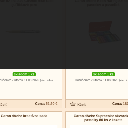
ran dAche 849 Cosmic Blue Gold
Caran dAche Keith Haring SE s
guľôčkové pero
pastelov a pasteliek
skladom 1 ks
skladom 1 ks
ručenie: v utorok 11.08.2026
Doručenie: v utorok 11.08.2026
(viac info)
(viac i
Cena:
51.50 €
Cena:
180
Caran dAche kreatívna sada
Caran dAche Supracolor akvarel
pastelky 80 ks v kazete