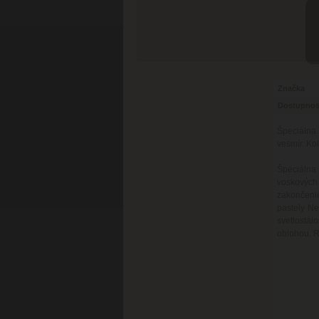
Značka
Dostupnos
Špeciálna
vesmír. Ko
Špeciálna
voskových
zakončenie
pastely Ne
svetlostál
oblohou. R