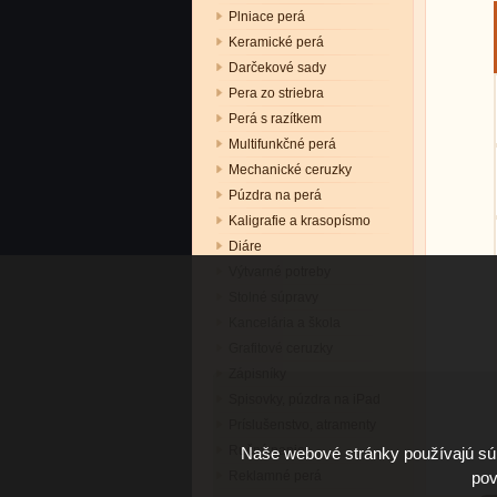
Plniace perá
Keramické perá
Darčekové sady
Pera zo striebra
Perá s razítkem
Multifunkčné perá
Mechanické ceruzky
Púzdra na perá
Kaligrafie a krasopísmo
Diáre
Výtvarné potreby
Stolné súpravy
Kancelária a škola
Grafitové ceruzky
Zápisníky
Spisovky, púzdra na iPad
Príslušenstvo, atramenty
Ručný papier
Naše webové stránky používajú súb
Reklamné perá
pov