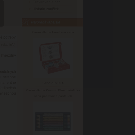
Gravirovanie per
História značiek
Najpredávanejšie
Caran dAche kreatívna sada
né potreby
6
(viac info)
 hviezdny
eodolných
é farebné
ermanentné
Cena:
218.90 €
 Jedinečná
Caran dAche Cosmic Blue metalická
 hviezdnou
sada pastelov a pasteliek