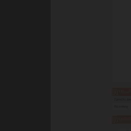
Parame
Záruční d
Rozmery
Súvisi