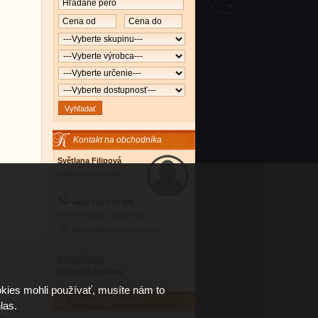
Kontakt na obchodníka
Světlana Filipová
zákaznícky servis
+420 725 548 405
(Po - Pá 8:00 - 16:00 hod.)
obchod@luxusne-pera.sk
Odporúčame:
Luxusné holenie
kies mohli používať, musíte nám to
Nákupný poradca
las.