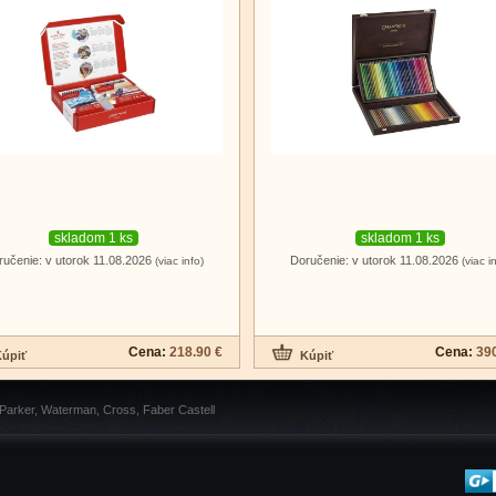
skladom 1 ks
skladom 1 ks
ručenie: v utorok 11.08.2026
Doručenie: v utorok 11.08.2026
(viac info)
(viac i
Cena:
218.90 €
Cena:
390
 Parker, Waterman, Cross, Faber Castell