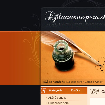
Právě se nacházíte:
Luxusné perá
>
Caran d´Ache
>
P
Kategória
Značka
C
Akčné ponuky
Guľôčkové perá