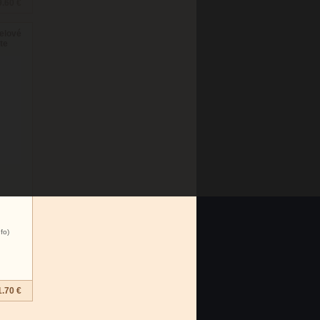
.60 €
relové
te
nfo)
.70 €