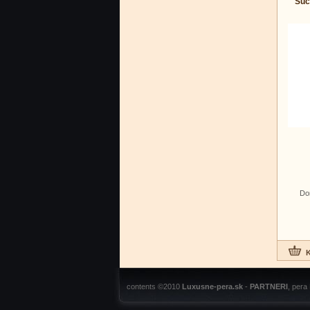
Suc
Do
contents ©2010
Luxusne-pera.sk
-
PARTNERI
, pera