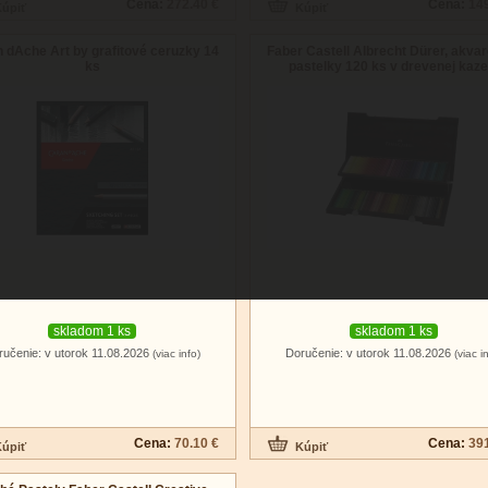
Cena:
272.40 €
Cena:
149
 dAche Art by grafitové ceruzky 14
Faber Castell Albrecht Dürer, akva
ks
pastelky 120 ks v drevenej kaze
skladom 1 ks
skladom 1 ks
ručenie: v utorok 11.08.2026
Doručenie: v utorok 11.08.2026
(viac info)
(viac i
Cena:
70.10 €
Cena:
391