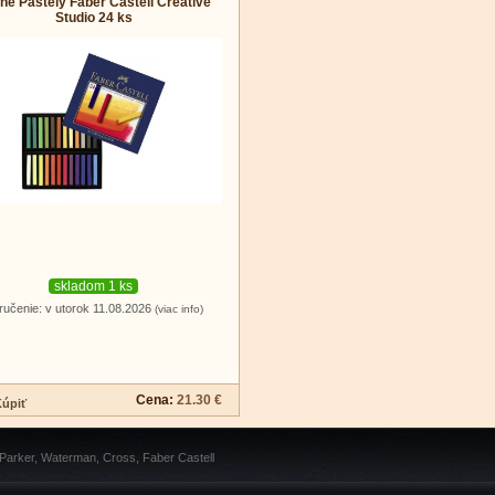
hé Pastely Faber Castell Creative
Studio 24 ks
skladom 1 ks
ručenie: v utorok 11.08.2026
(viac info)
Cena:
21.30 €
 Parker, Waterman, Cross, Faber Castell