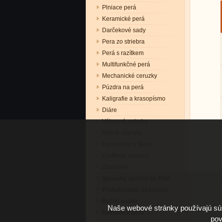
Plniace perá
Keramické perá
Darčekové sady
Pera zo striebra
Perá s razítkem
Multifunkčné perá
Mechanické ceruzky
Púzdra na perá
Kaligrafie a krasopísmo
Diáre
Výtvarné potreby
Stolné súpravy
Kancelária a škola
Grafitové ceruzky
Zápisníky
Spisovky, púzdra na iPad
Príslušenstvo, atramenty
Ručný papier
Naše webové stránky používajú súb
Reklamné perá
pov