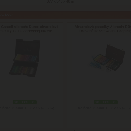
377 x 345 x 48
mm
aci tovar
 Castell Albrecht Dürer, akvarelové
Akvarelové pastelky Albrecht Dür
astelky 72 ks v drevenej kazete
Drevená kazeta 48 ks + doplnk
skladom 1 ks
skladom 1 ks
ručenie: v utorok 11.08.2026
Doručenie: v utorok 11.08.2026
(viac info)
(viac i