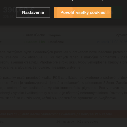
390.60 €
s DPH
Nastavenie
Povoliť všetky cookies
Do košíka
ks
325.50 € bez DPH
Caran d´Ache
Výtvar
Skupina
skladom 1 ks
v utorok 11.08.202
ť
Doručenie
ada rozmývateľných akvarelových pasteliek v drevenom boxe nadchne profesion
ch umelcov. Box obsahuje 80 ks rôznych farieb s mäkkými pigmentmi v pas
arebnú a jemnú kreativitu. Vhodné pre širokú škálu typov veľkoplošnej kresby a pre
vírovanie, šrafovanie, tieňovanie, miešanie, vrstvenie.
 pastelky majú prémiovú kvalitu FCS certifikácie, sú vyrobené z cédrového dr
konce. Tuha je voderozpustná, jemná a nelámavá, s priemerom 3,8mm. Zaručuj
nie, excelentnú svetlostálosť a vysokú koncentráciu pigmentu. Box v tmavo ma
yrobený z vysoko kvalitnej brezy a buku a je ošetrený ochranným lakom. Rozmery b
 cm, skladá sa z 2 zásuviek, každá o 40 pastelkách. Vyrobené vo Švajčiarsku.
tre tovaru - Caran dAche Supracolor akvarelové pastelky 80 ks v kazete
oba
24 mesiacov
Kód produktu