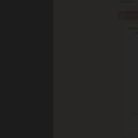
Rozmery
Súvisi
Faber
p
Do