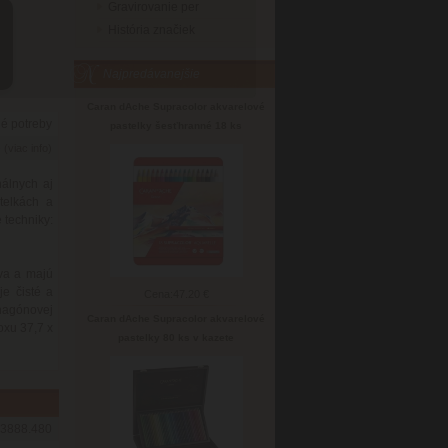
Gravirovanie per
História značiek
Najpredávanejšie
Caran dAche Supracolor akvarelové
né potreby
pastelky šesťhranné 18 ks
6
(viac info)
álnych aj
telkách a
 techniky:
eva a majú
e čisté a
Cena:
47.20 €
hagónovej
Caran dAche Supracolor akvarelové
oxu 37,7 x
pastelky 80 ks v kazete
3888.480