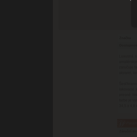
Značka
Dostupnos
Luxusná s
amatérsky
zaručuje f
akvarel, la
Šesťhranné
lakované 
presné lí
farbe je v
34,5 x 4,8
Parame
Záruční d