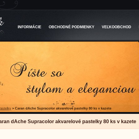
INFORMÁCIE
OBCHODNÉ PODMIENKY
VEĽKOOBCHOD
astelky
>
Caran dAche Supracolor akvarelové pastelky 80 ks v kazete
aran dAche Supracolor akvarelové pastelky 80 ks v kazete