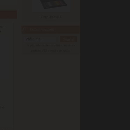
Cena:
390.60 €
er -
Odber noviniek
y
V prípade zrušenia odberu noviniek
zadajte Váš e-mail a potvrďte.
nfo)