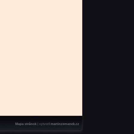
Mapa stránok
| vytvoril
martinzemanek.cz