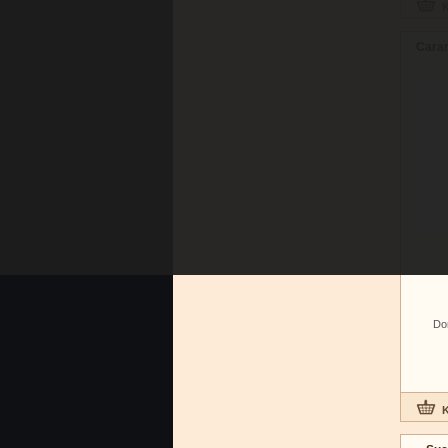
Caran
Do