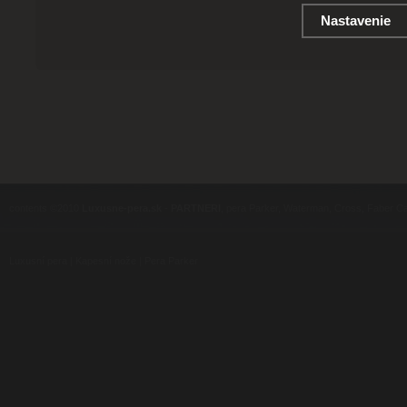
Nastavenie
contents ©2010
Luxusne-pera.sk
-
PARTNERI
, pera Parker, Waterman, Cross, Faber Ca
Luxusní pera
|
Kapesní nože
|
Pera Parker