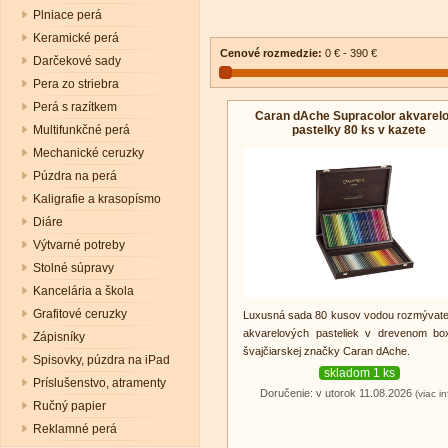
Plniace perá
Keramické perá
Cenové rozmedzie:
0 € - 390 €
Darčekové sady
Pera zo striebra
Perá s razítkem
Caran dAche Supracolor akvarel
pastelky 80 ks v kazete
Multifunkčné perá
Mechanické ceruzky
Púzdra na perá
Kaligrafie a krasopísmo
Diáre
Výtvarné potreby
Stolné súpravy
Kancelária a škola
Grafitové ceruzky
Luxusná sada 80 kusov vodou rozmývat
akvarelových pasteliek v drevenom bo
Zápisníky
švajčiarskej značky Caran dAche.
Spisovky, púzdra na iPad
skladom 1 ks
Príslušenstvo, atramenty
Doručenie: v utorok 11.08.2026
(viac in
Ručný papier
Reklamné perá