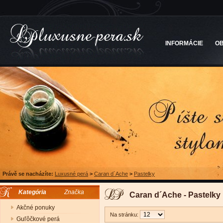
INFORMÁCIE
O
Právě se nacházíte:
Luxusné perá
>
Caran d´Ache
>
Pastelky
Kategória
Značka
Caran d´Ache - Pastelky
Akčné ponuky
Na stránku:
Guľôčkové perá