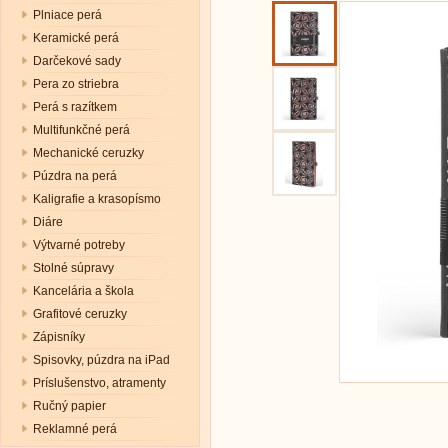
Plniace perá
Keramické perá
Darčekové sady
Pera zo striebra
Perá s razítkem
Multifunkčné perá
Mechanické ceruzky
Púzdra na perá
Kaligrafie a krasopísmo
Diáre
Výtvarné potreby
Stolné súpravy
Kancelária a škola
Grafitové ceruzky
Zápisníky
Spisovky, púzdra na iPad
Príslušenstvo, atramenty
Ručný papier
Reklamné perá