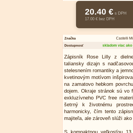
20.40 €
s DPH
17.00 € bez DPH
Castelli M
Značka
skladom viac ako 
Dostupnosť
Zápisník Rose Lilly z dieln
taliansky dizajn s nadčasovou
stelesnením romantiky a jemno
kvetinovým motívom inšpirovan
na zamatovo hebkom povrchu 
dojem. Okraje stránok sú vo f
exkluzívneho PVC free materi
šetrný k životnému prostre
harmonicky, čím tento zápisn
majiteľa, ale zároveň slúži ak
S kompaktnou veľkosťou 13 