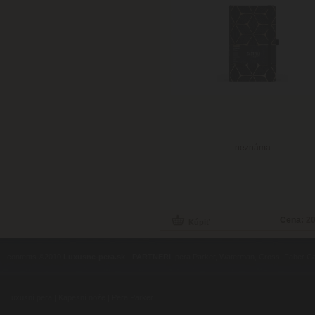
neznáma
Cena:
20
contents ©2010
Luxusne-pera.sk
-
PARTNERI
, pera Parker, Waterman, Cross, Faber Ca
Luxusní pera
|
Kapesní nože
|
Pera Parker