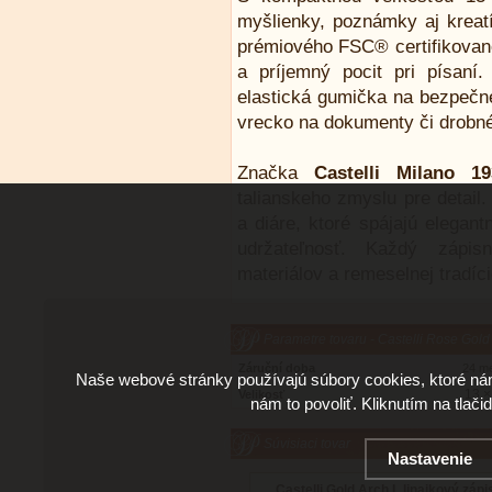
myšlienky, poznámky aj kreat
prémiového FSC® certifikované
a príjemný pocit pri písaní.
elastická gumička na bezpečné
vrecko na dokumenty či drobn
Značka
Castelli Milano 19
talianskeho zmyslu pre detail
a diáre, ktoré spájajú elegan
udržateľnosť. Každý zápis
materiálov a remeselnej tradíc
Parametre tovaru - Castelli Rose Gold L
Záruční doba
24 m
Naše webové stránky používajú súbory cookies, ktoré ná
13 ×
Velikosť
nám to povoliť. Kliknutím na tlači
Súvisiaci tovar
Nastavenie
Castelli Gold Arch L linajkový zápi