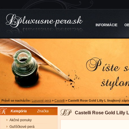
INFORMÁCIE
O
Právě se nacházíte:
Luxusné perá
>
Castelli
>
Castelli Rose Gold Lilly L linajkový zápi
Kategória
Značka
Castelli Rose Gold Lilly 
Akčné ponuky
Guľôčkové perá