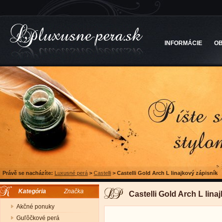
INFORMÁCIE
O
Právě se nacházíte:
Luxusné perá
>
Castelli
>
Castelli Gold Arch L linajkový zápisník
Kategória
Značka
Castelli Gold Arch L lina
Akčné ponuky
Guľôčkové perá