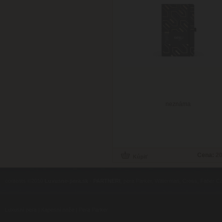
neznáma
Cena:
20
contents ©2010
Luxusne-pera.sk
-
PARTNERI
, pera Parker, Waterman, Cross, Faber Ca
Luxusní pera
|
Kapesní nože
|
Pera Parker