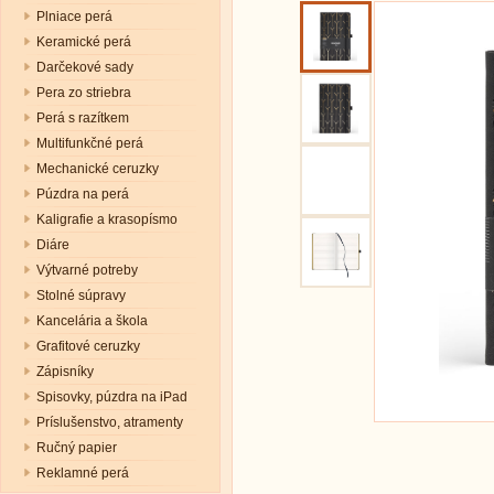
Plniace perá
Keramické perá
Darčekové sady
Pera zo striebra
Perá s razítkem
Multifunkčné perá
Mechanické ceruzky
Púzdra na perá
Kaligrafie a krasopísmo
Diáre
Výtvarné potreby
Stolné súpravy
Kancelária a škola
Grafitové ceruzky
Zápisníky
Spisovky, púzdra na iPad
Príslušenstvo, atramenty
Ručný papier
Reklamné perá