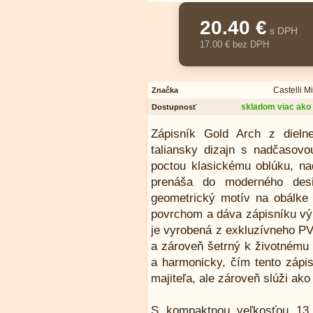
20.40 €
s DPH
17.00 € bez DPH
Castelli M
Značka
skladom viac ako 
Dostupnosť
Zápisník Gold Arch z dielne
taliansky dizajn s nadčasovou
poctou klasickému oblúku, na
prenáša do moderného des
geometrický motív na obálke
povrchom a dáva zápisníku výn
je vyrobená z exkluzívneho PVC
a zároveň šetrný k životnému 
a harmonicky, čím tento zápis
majiteľa, ale zároveň slúži ak
S kompaktnou veľkosťou 13 