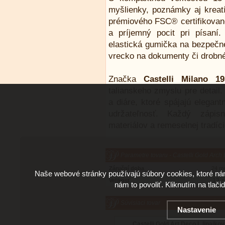
myšlienky, poznámky aj kreat
prémiového FSC® certifikované
a príjemný pocit pri písaní.
elastická gumička na bezpečné
vrecko na dokumenty či drobn
Značka
Castelli Milano 19
talianskeho zmyslu pre detail
a diáre, ktoré spájajú elegan
udržateľnosť. Každý zápis
materiálov a remeselnej tradíc
Parametre tovaru - Castelli Gold Arch 
Záruční doba
24 m
Naše webové stránky používajú súbory cookies, ktoré ná
13 ×
Velikosť
nám to povoliť. Kliknutím na tlači
Súvisiaci tovar
Nastavenie
Castelli Gold Art Deco L linajko