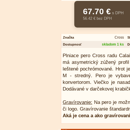
67.70 €
s DPH
56.42 € bez DPH
Cross
Značka
S
skladom 1 ks
Dostupnosť
D
Plniace pero Cross radu Calai
má asymetrický zúžený profil
leštené pochrómované. Hrot je
M - stredný. Pero je vybav
konvertorom. Viečko je nasad
Dodávané v darčekovej krabič
Gravírovanie:
Na pero je možn
či logo. Gravírovanie štandard
Aká je cena a ako gravírovan