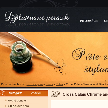
INFORMÁCIE
O
Právě se nacházíte:
Luxusné perá
>
Cross
>
Calais
>
Cross Calais Chrome and Blue La
Kategória
Značka
Cross Calais Chrome and
Akčné ponuky
Guľôčkové perá