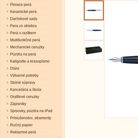
Plniace perá
Keramické perá
Darčekové sady
Pera zo striebra
Perá s razítkem
Multifunkčné perá
Mechanické ceruzky
Púzdra na perá
Kaligrafie a krasopísmo
Diáre
Výtvarné potreby
Stolné súpravy
Kancelária a škola
Grafitové ceruzky
Zápisníky
Spisovky, púzdra na iPad
Príslušenstvo, atramenty
Ručný papier
Reklamné perá