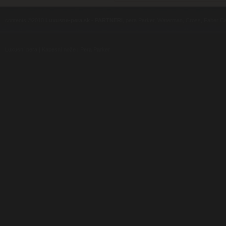
contents ©2010
Luxusne-pera.sk
-
PARTNERI
, pera Parker, Waterman, Cross, Faber Ca
Luxusní pera
|
Kapesní nože
|
Pera Parker