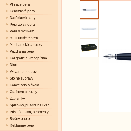
Plniace perá
Keramické perá
Darčekové sady
Pera zo striebra
Perá s razítkem
Multifunkčné perá
Mechanické ceruzky
Púzdra na perá
Kaligrafie a krasopísmo
Diáre
Výtvarné potreby
Stolné súpravy
Kancelária a škola
Grafitové ceruzky
Zápisníky
Spisovky, púzdra na iPad
Príslušenstvo, atramenty
Ručný papier
Reklamné perá