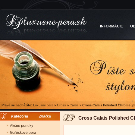
INFORMÁCIE
O
Právě se nacházíte:
Luxusné perá
>
Cross
>
Calais
>
Cross Calais Polished Chrome, p
Kategória
Značka
Cross Calais Polished C
Akčné ponuky
Guľôčkové perá