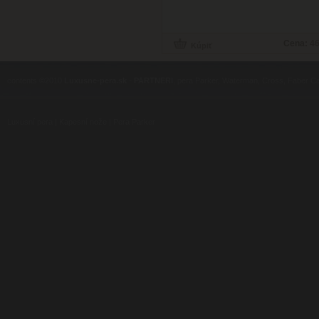
Cena:
46
contents ©2010
Luxusne-pera.sk
-
PARTNERI
, pera Parker, Waterman, Cross, Faber Ca
Luxusní pera
|
Kapesní nože
|
Pera Parker