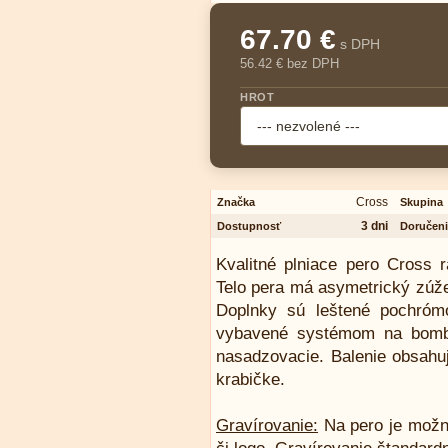
67.70 €
s DPH
56.42 € bez DPH
HROT
Cross
Značka
Skupina
3 dni
Dostupnosť
Doručeni
Kvalitné plniace pero Cross r
Telo pera má asymetrický zúže
Doplnky sú leštené pochróm
vybavené systémom na bombi
nasadzovacie. Balenie obsahu
krabičke.
Gravírovanie:
Na pero je možn