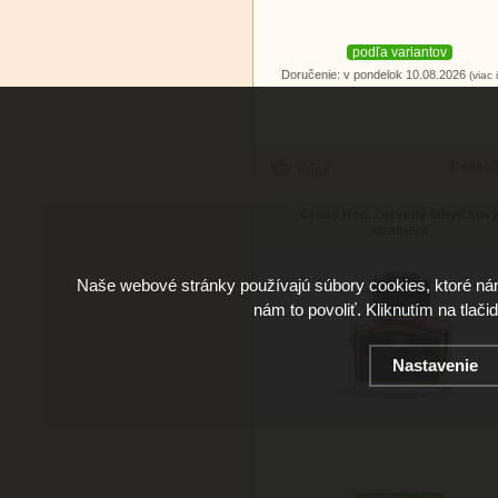
podľa variantov
Doručenie: v pondelok 10.08.2026
(viac 
Cena:
3
Cross Red, červený lahvičkov
atrament
Naše webové stránky používajú súbory cookies, ktoré ná
nám to povoliť. Kliknutím na tlači
Nastavenie