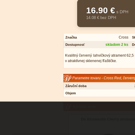
16.90 €
s DPH
14.08 € bez DPH
Cross
Značka
S
skladom 2 ks
Dostupnosť
D
Kvalitný červený lahvičkový atrament 62,5
v atraktívnej sklenenej fľaštičke.
Parametre tovaru - Cross Red, červen
Záruční doba
Objem
Súvisiaci tovar
De Atramentis Cherry atramen