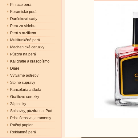
Plniace perá
Keramické perá
Darčekové sady
Pera zo striebra
Perá s razítkem
Multifunkčné perá
Mechanické ceruzky
Púzdra na perá
Kaligrafie a krasopísmo
Diáre
Výtvarné potreby
Stolné súpravy
Kancelária a škola
Grafitové ceruzky
Zápisníky
Spisovky, púzdra na iPad
Príslušenstvo, atramenty
Ručný papier
Reklamné perá