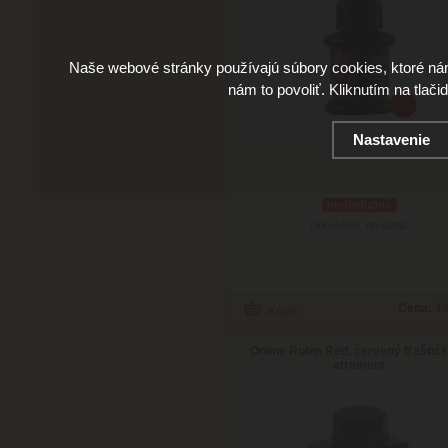
Naše webové stránky používajú súbory cookies, ktoré ná
nám to povoliť. Kliknutím na tlači
Nastavenie
nedostupné
Doručenie: na dotaz
Cena:
14
Online Rubin Red, červený fľaštič
atrament