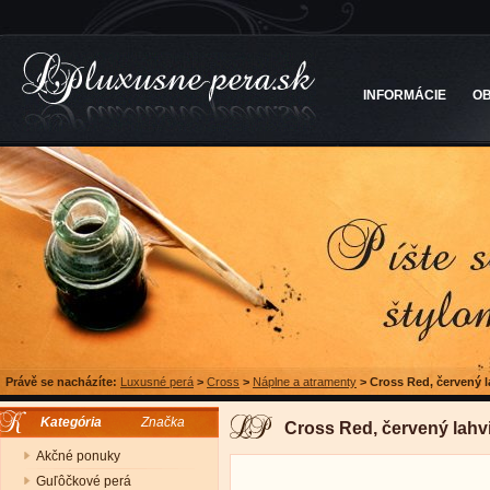
INFORMÁCIE
O
Právě se nacházíte:
Luxusné perá
>
Cross
>
Náplne a atramenty
>
Cross Red, červený 
Kategória
Značka
Cross Red, červený lahv
Akčné ponuky
Guľôčkové perá