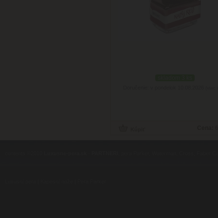
skladom 3 ks
Doručenie: v pondelok 10.08.2026
(viac 
Cena:
6
contents ©2010
Luxusne-pera.sk
-
PARTNERI
, pera Parker, Waterman, Cross, Faber Ca
Luxusní pera
|
Kapesní nože
|
Pera Parker