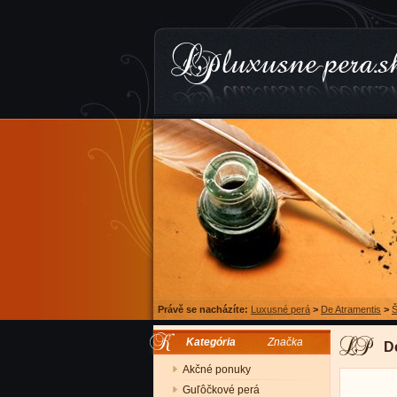
Právě se nacházíte:
Luxusné perá
>
De Atramentis
>
Š
Kategória
Značka
D
Akčné ponuky
Guľôčkové perá