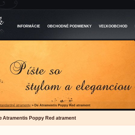
INFORMÁCIE
OBCHODNÉ PODMIENKY
VEĽKOOBCHOD
tandardné atramenty
>
De Atramentis Poppy Red atrament
e Atramentis Poppy Red atrament