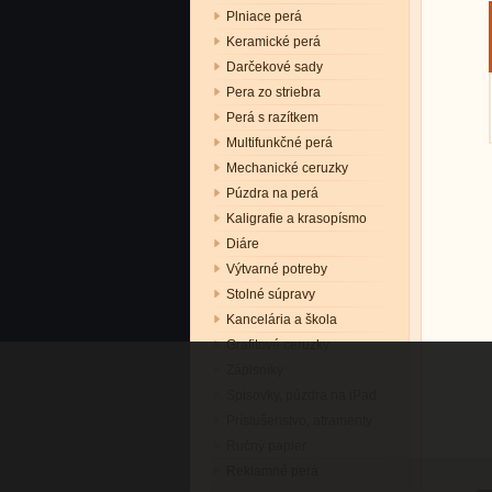
Plniace perá
Keramické perá
Darčekové sady
Pera zo striebra
Perá s razítkem
Multifunkčné perá
Mechanické ceruzky
Púzdra na perá
Kaligrafie a krasopísmo
Diáre
Výtvarné potreby
Stolné súpravy
Kancelária a škola
Grafitové ceruzky
Zápisníky
Spisovky, púzdra na iPad
Príslušenstvo, atramenty
Ručný papier
Reklamné perá