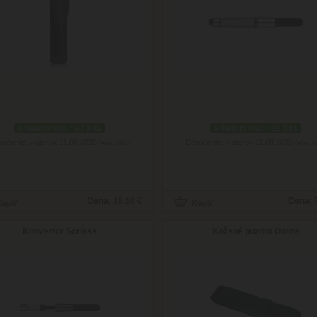
skladom viac než 3 ks
skladom viac než 3 ks
ručenie: v utorok 11.08.2026
Doručenie: v utorok 11.08.2026
(viac info)
(viac i
Cena:
18.10 €
Cena:
Konvertor Scrikss
Kožené puzdro Online