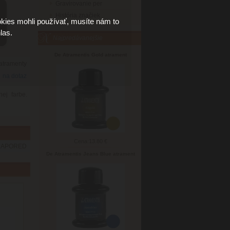
Gravirovanie per
História značiek
kies mohli používať, musíte nám to
las.
Najpredávanejšie
De Atramentis Gold atrament
 atramenty
na dotaz
ej farbe.
Cena:
13.80 €
DAPORED
De Atramentis Jeans Blue atrament