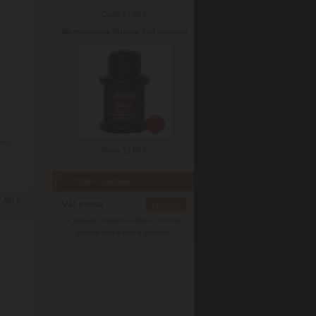
Cena:
13.80 €
De Atramentis Oriental Red atrament
nfo)
Cena:
13.80 €
Odber noviniek
7.60 €
V prípade zrušenia odberu noviniek
zadajte Váš e-mail a potvrďte.