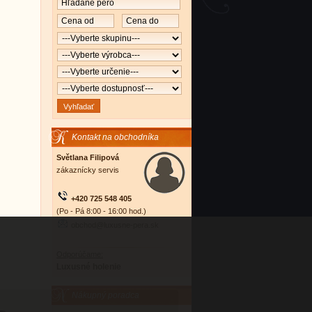
Kontakt na obchodníka
Světlana Filipová
zákaznícky servis
+420 725 548 405
(Po - Pá 8:00 - 16:00 hod.)
obchod@luxusne-pera.sk
Odporúčame:
Luxusné holenie
Nákupný poradca