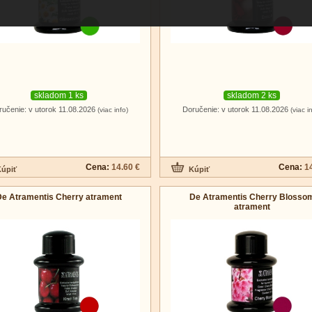
skladom 1 ks
skladom 2 ks
ručenie: v utorok 11.08.2026
Doručenie: v utorok 11.08.2026
(viac info)
(viac i
Cena:
14.60 €
Cena:
1
De Atramentis Cherry atrament
De Atramentis Cherry Blosso
atrament