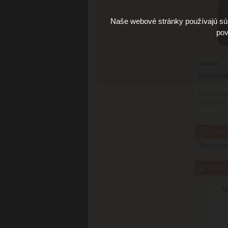
Naše webové stránky používajú súb
pov
Značka
Dostupnos
Exkluzívn
Dodávané v
Parame
Záruční d
Príslu
AD