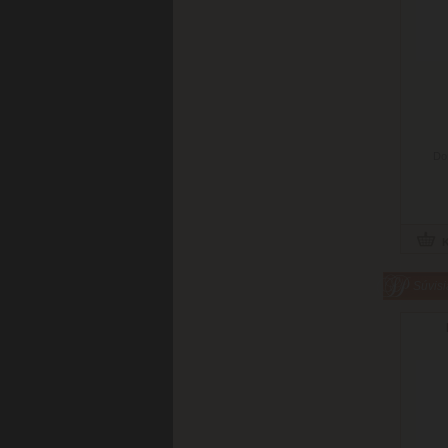
Do
Súvisi