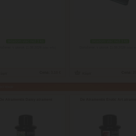
skladom viac než 3 ks
skladom viac než 3 ks
ručenie: v utorok 11.08.2026
Doručenie: v utorok 11.08.2026
(viac info)
(viac i
Cena:
3.10 €
Cena:
2
aci tovar
De Atramentis Daisy atrament
De Atramentis Erotic Art atrame