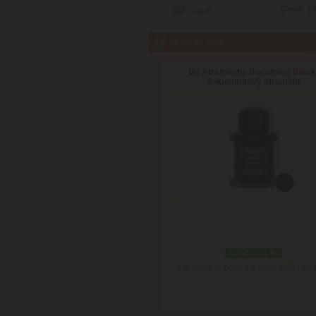
Cena:
20
Súvisiaci tovar
De Atramentis Document Black
dokumentový atrament
skladom 1 ks
Doručenie: v pondelok 10.08.2026
(viac 