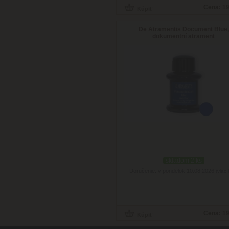
Cena:
19
De Atramentis Document Blue,
dokumentní atrament
skladom 2 ks
Doručenie: v pondelok 10.08.2026
(viac 
Cena:
19