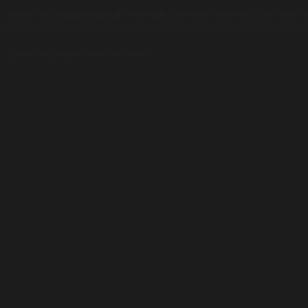
contents ©2010
Luxusne-pera.sk
-
PARTNERI
, pera Parker, Waterman, Cross, Faber Ca
Luxusní pera
|
Kapesní nože
|
Pera Parker