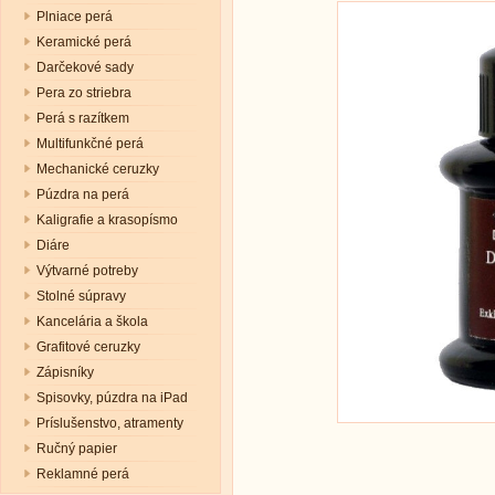
Plniace perá
Keramické perá
Darčekové sady
Pera zo striebra
Perá s razítkem
Multifunkčné perá
Mechanické ceruzky
Púzdra na perá
Kaligrafie a krasopísmo
Diáre
Výtvarné potreby
Stolné súpravy
Kancelária a škola
Grafitové ceruzky
Zápisníky
Spisovky, púzdra na iPad
Príslušenstvo, atramenty
Ručný papier
Reklamné perá