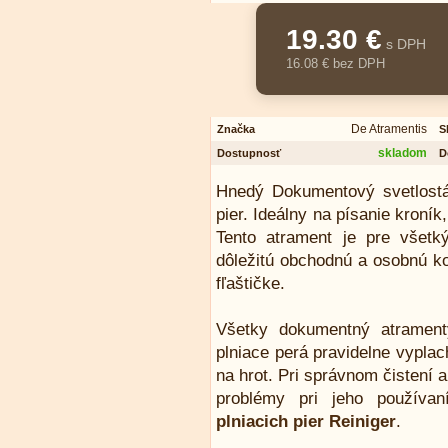
19.30 €
s DPH
16.08 € bez DPH
De Atramentis
Značka
S
skladom
Dostupnosť
D
Hnedý Dokumentový svetlostá
pier. Ideálny na písanie kroní
Tento atrament je pre všetký
dôležitú obchodnú a osobnú k
fľaštičke.
Všetky dokumentný atramen
plniace perá pravidelne vypla
na hrot. Pri správnom čistení 
problémy pri jeho používa
plniacich pier Reiniger
.