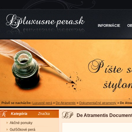
INFORMÁCIE
O
Právě se nacházíte:
Luxusné perá
>
De Atramentis
>
Dokumentačné atramenty
>
De Atr
Kategória
Značka
De Atramentis Documen
Akčné ponuky
Guľôčkové perá