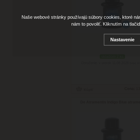
Naše webové stránky používajú súbory cookies, ktoré ná
nám to povoliť. Kliknutím na tlači
Nastavenie
skladom 2 ks
Doručenie: v utorok 11.08.2026
(viac in
Cena:
13
De Atramentis Indigo Blue atram