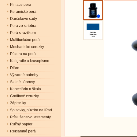
Plniace perá
Keramické perá
Darčekové sady
Pera zo striebra
Perá s razítkem
Multifunkčné perá
Mechanické ceruzky
Púzdra na perá
Kaligrafie a krasopísmo
Diáre
Výtvarné potreby
Stolné súpravy
Kancelária a škola
Grafitové ceruzky
Zápisníky
Spisovky, púzdra na iPad
Príslušenstvo, atramenty
Ručný papier
Reklamné perá