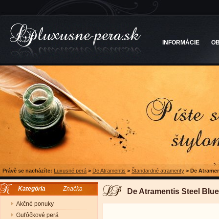
INFORMÁCIE
O
Právě se nacházíte:
Luxusné perá
>
De Atramentis
>
Štandardné atramenty
>
De Atramen
Kategória
Značka
De Atramentis Steel Blu
Akčné ponuky
Guľôčkové perá