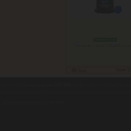
skladom 3 ks
Doručenie: v utorok 11.08.2026
(viac in
Cena:
13
contents ©2010
Luxusne-pera.sk
-
PARTNERI
, pera Parker, Waterman, Cross, Faber Ca
Luxusní pera
|
Kapesní nože
|
Pera Parker