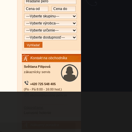
Kontakt na obchodníka
Světlana Filipová
zákaznícky servis
+420 725 548 405
(Po - Pá 8:00 - 16:00 hod.)
obchod@luxusne-pera.sk
Odporúčame:
Luxusné holenie
Nákupný poradca