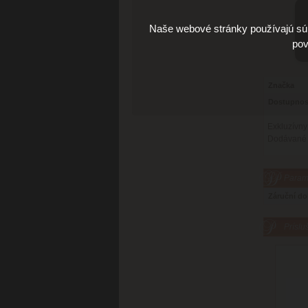
Naše webové stránky používajú súb
pov
Značka
Dostupnos
Exkluzívn
Dodávané v
Parame
Záruční d
Príslu