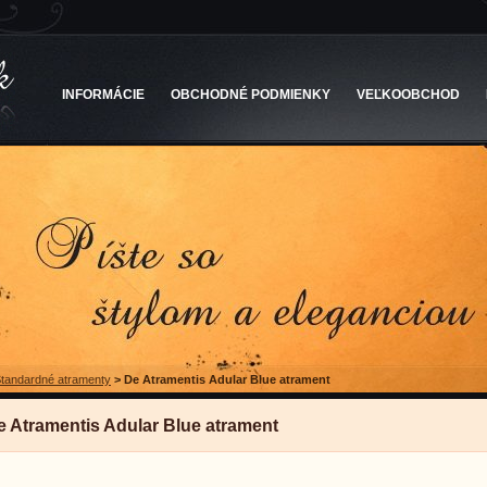
INFORMÁCIE
OBCHODNÉ PODMIENKY
VEĽKOOBCHOD
tandardné atramenty
>
De Atramentis Adular Blue atrament
e Atramentis Adular Blue atrament