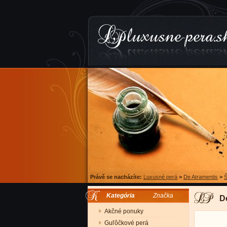
Právě se nacházíte:
Luxusné perá
>
De Atramentis
>
Š
Kategória
Značka
D
Akčné ponuky
Guľôčkové perá