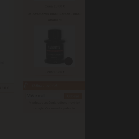
Cena:
13.80 €
De Atramentis Black Edition - Black
atrament
nfo)
Cena:
13.80 €
Odber noviniek
3.10 €
V prípade zrušenia odberu noviniek
zadajte Váš e-mail a potvrďte.