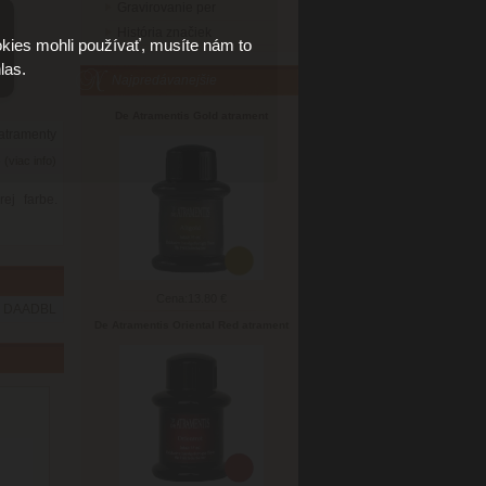
Gravirovanie per
História značiek
kies mohli používať, musíte nám to
las.
Najpredávanejšie
De Atramentis Gold atrament
 atramenty
6
(viac info)
ej farbe.
Cena:
13.80 €
DAADBL
De Atramentis Oriental Red atrament