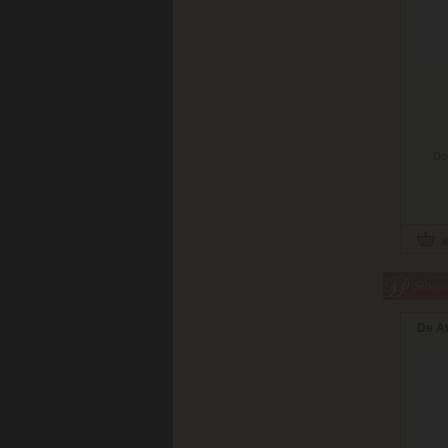
Do
Súvisi
De A