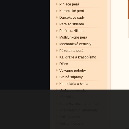
Plniace perá
Keramické perá
Darčekové sady
Pera zo striebra
Perá s razítkem
Multifunkčné perá
Mechanické ceruzky
Púzdra na perá
Kaligrafie a krasopísmo
Diáre
Výtvarné potreby
Stolné súpravy
Kancelária a škola
Grafitové ceruzky
Zápisníky
Spisovky, púzdra na iPad
Príslušenstvo, atramenty
Ručný papier
Reklamné perá