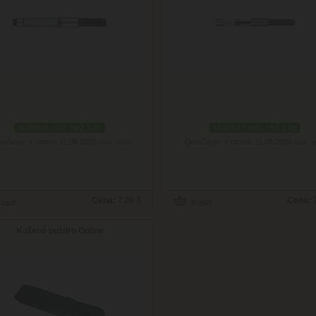
skladom viac než 3 ks
skladom viac než 3 ks
ručenie: v utorok 11.08.2026
Doručenie: v utorok 11.08.2026
(viac info)
(viac i
Cena:
7.60 €
Cena:
Kožené puzdro Online