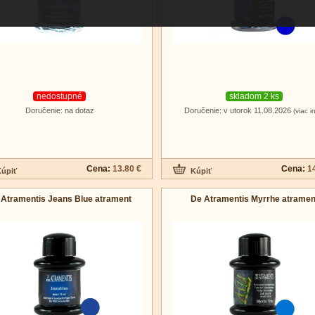
nedostupné
skladom 2 ks
Doručenie: na dotaz
Doručenie: v utorok 11.08.2026
(viac i
Cena:
13.80 €
Cena:
1
 Atramentis Jeans Blue atrament
De Atramentis Myrrhe atramen