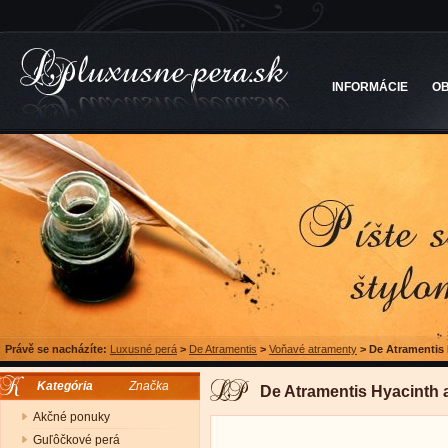
INFORMÁCIE
O
Právě se nacházíte:
Luxusné perá
>
De Atramentis
>
Voňavé atramenty
>
De Atramentis
Kategória
Značka
De Atramentis Hyacinth 
Akčné ponuky
Guľôčkové perá