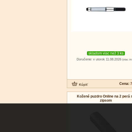
skladom viac než 3 ks
Doručenie: v utorok 11.08.2026
(viac in
Cena:
7
Kožené puzdro Online na 2 perá 
zipsom