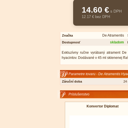
14.60 €
s DPH
12.17 € bez DPH
De Atramentis
Značka
skladom
Dostupnosť
Exkluzívny ručne vyrábaný atrament De 
hyacintov. Dodávané v 45 ml sklenenej fľaš
Parametre tovaru - De Atramentis Hya
Záruční doba
24
Príslušenstvo
Konvertor Diplomat