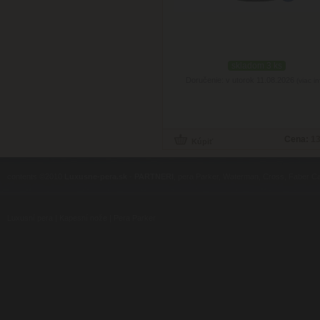
skladom 3 ks
Doručenie: v utorok 11.08.2026
(viac in
Cena:
13
contents ©2010
Luxusne-pera.sk
-
PARTNERI
, pera Parker, Waterman, Cross, Faber Ca
Luxusní pera
|
Kapesní nože
|
Pera Parker