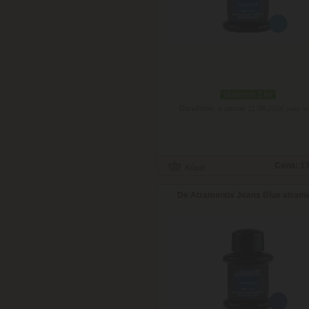
skladom 2 ks
Doručenie: v utorok 11.08.2026
(viac in
Cena:
13
De Atramentis Jeans Blue atram