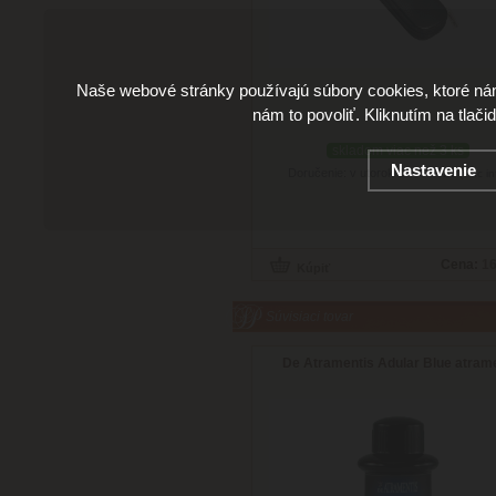
Naše webové stránky používajú súbory cookies, ktoré ná
nám to povoliť. Kliknutím na tlači
skladom viac než 3 ks
Nastavenie
Doručenie: v utorok 11.08.2026
(viac in
Cena:
16
Súvisiaci tovar
De Atramentis Adular Blue atram