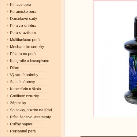
Plniace perá
Keramické perá
Darčekové sady
Pera zo striebra
Perá s razítkem
Multifunkčné perá
Mechanické ceruzky
Púzdra na perá
Kaligrafie a krasopísmo
Diáre
Výtvarné potreby
Stolné súpravy
Kancelária a škola
Grafitové ceruzky
Zápisníky
Spisovky, púzdra na iPad
Príslušenstvo, atramenty
Ručný papier
Reklamné perá