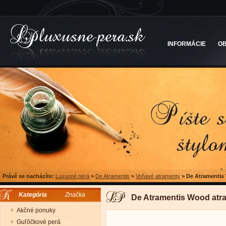
INFORMÁCIE
O
Právě se nacházíte:
Luxusné perá
>
De Atramentis
>
Voňavé atramenty
>
De Atramentis
Kategória
Značka
De Atramentis Wood atr
Akčné ponuky
Guľôčkové perá