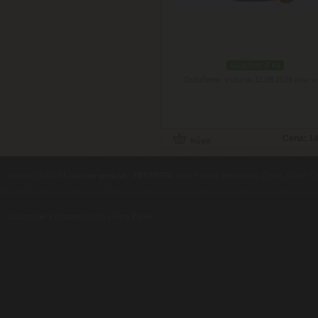
skladom 4 ks
Doručenie: v utorok 11.08.2026
(viac in
Cena:
14
contents ©2010
Luxusne-pera.sk
-
PARTNERI
, pera Parker, Waterman, Cross, Faber Ca
Luxusní pera
|
Kapesní nože
|
Pera Parker