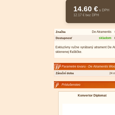
14.60 €
s DPH
12.17 € bez DPH
De Atramentis
Značka
skladom
Dostupnosť
Exkluzívny ručne vyrábaný atrament De A
sklenenej fľaštičke.
Parametre tovaru - De Atramentis Wo
Záruční doba
24 
Príslušenstvo
Konvertor Diplomat