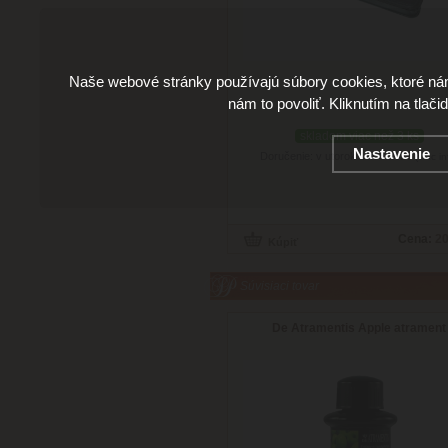
Naše webové stránky používajú súbory cookies, ktoré ná
nám to povoliť. Kliknutím na tlači
skladom viac než 3 ks
Nastavenie
Doručenie: v utorok 11.08.2026
(viac in
Cena:
20
Súvisiaci tovar
De Atramentis Apple atrament