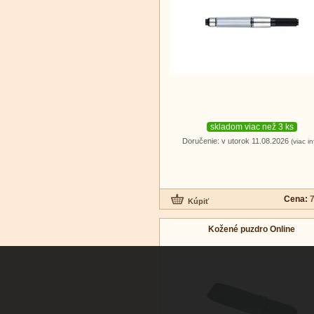
skladom viac než 3 ks
Doručenie: v utorok 11.08.2026
(viac in
Cena:
7
Kožené puzdro Online