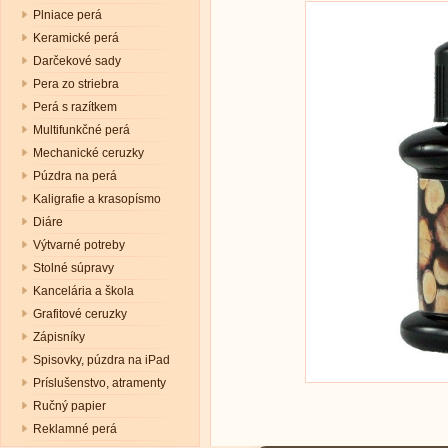
Plniace perá
Keramické perá
Darčekové sady
Pera zo striebra
Perá s razítkem
Multifunkčné perá
Mechanické ceruzky
Púzdra na perá
Kaligrafie a krasopísmo
Diáre
Výtvarné potreby
Stolné súpravy
Kancelária a škola
Grafitové ceruzky
Zápisníky
Spisovky, púzdra na iPad
Príslušenstvo, atramenty
Ručný papier
Reklamné perá