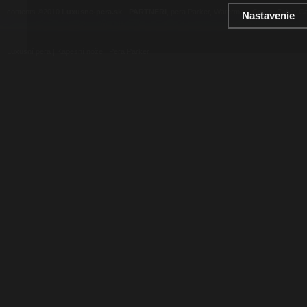
contents ©2010
Luxusne-pera.sk
-
PARTNERI
, pera Parker, Waterman, Cross, Faber Ca
Nastavenie
Luxusní pera
|
Kapesní nože
|
Pera Parker