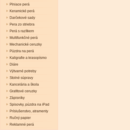
Plniace perá
Keramické perá
Darčekové sady
Pera zo striebra
Perá s razítkem
Multifunkčné perá
Mechanické ceruzky
Púzdra na perá
Kaligrafie a krasopísmo
Diáre
Výtvarné potreby
Stolné súpravy
Kancelária a škola
Grafitové ceruzky
Zápisníky
Spisovky, púzdra na iPad
Príslušenstvo, atramenty
Ručný papier
Reklamné perá