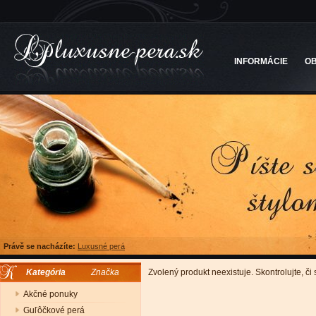
INFORMÁCIE
O
Právě se nacházíte:
Luxusné perá
Kategória
Značka
Zvolený produkt neexistuje. Skontrolujte, či
Akčné ponuky
Guľôčkové perá