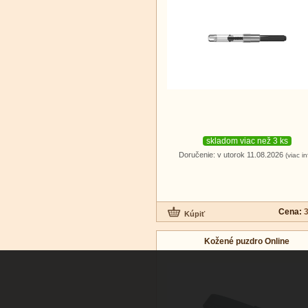
skladom viac než 3 ks
Doručenie: v utorok 11.08.2026
(viac in
Cena:
3
Kožené puzdro Online