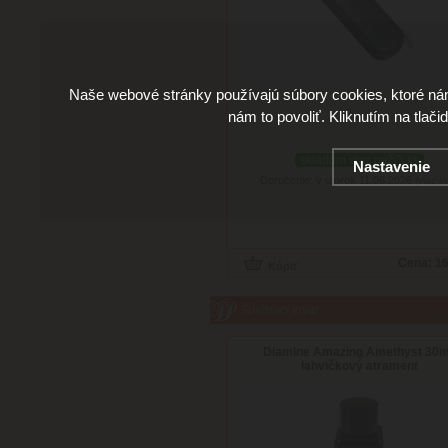
Naše webové stránky používajú súbory cookies, ktoré ná
nám to povoliť. Kliknutím na tlači
skladom viac než 3 ks
Nastavenie
Doručenie: v utorok 11.08.2026
(viac in
Cena:
16
Súvisiaci tovar
Diamine Amazing Amethyst 30m
lahvičkový atrament