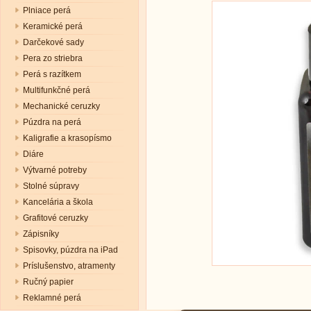
Plniace perá
Keramické perá
Darčekové sady
Pera zo striebra
Perá s razítkem
Multifunkčné perá
Mechanické ceruzky
Púzdra na perá
Kaligrafie a krasopísmo
Diáre
Výtvarné potreby
Stolné súpravy
Kancelária a škola
Grafitové ceruzky
Zápisníky
Spisovky, púzdra na iPad
Príslušenstvo, atramenty
Ručný papier
Reklamné perá