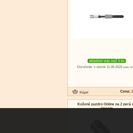
skladom viac než 3 ks
Doručenie: v utorok 11.08.2026
(viac in
Cena:
3
Kožené puzdro Online na 2 perá 
zipsom