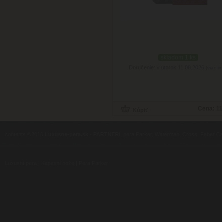
skladom 1 ks
Doručenie: v utorok 11.08.2026
(viac in
Cena:
11
contents ©2010
Luxusne-pera.sk
-
PARTNERI
, pera Parker, Waterman, Cross, Faber Ca
Luxusní pera
|
Kapesní nože
|
Pera Parker