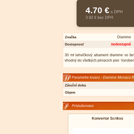
4.70 €
s DPH
3.92 € bez DPH
Diamine
Značka
nedostupné
Dostupnosť
30 ml lahvičkový atrament diamine vo f
vhodný do všetkých plniacich pier. Vyrobe
Parametre tovaru - Diamine Monaco R
Záruční doba
Objem
Príslušenstvo
Konvertor Scrikss