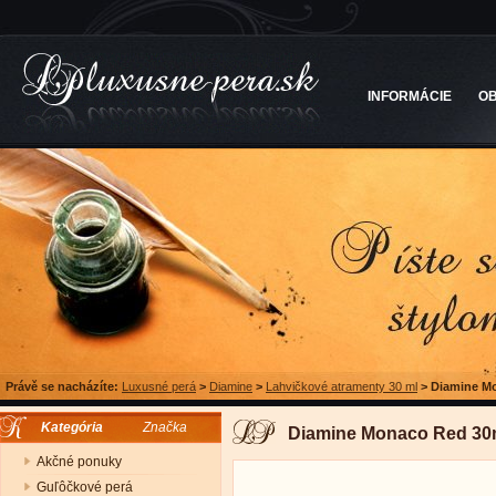
INFORMÁCIE
O
Právě se nacházíte:
Luxusné perá
>
Diamine
>
Lahvičkové atramenty 30 ml
>
Diamine Mo
Kategória
Značka
Diamine Monaco Red 30m
Akčné ponuky
Guľôčkové perá