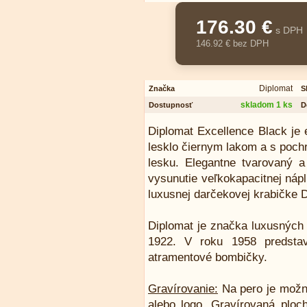
176.30 €
s DPH
146.92 € bez DPH
Diplomat
Značka
S
skladom 1 ks
Dostupnosť
D
Diplomat Excellence Black je 
lesklo čiernym lakom a s poc
lesku. Elegantne tvarovaný 
vysunutie veľkokapacitnej náp
luxusnej darčekovej krabičke 
Diplomat je značka luxusných p
1922. V roku 1958 predstav
atramentové bombičky.
Gravírovanie:
Na pero je možn
alebo logo. Gravírovaná ploch