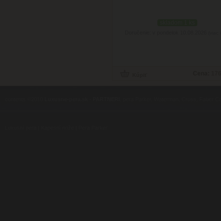
skladom 1 ks
Doručenie: v pondelok 10.08.2026
(viac 
Cena:
176
contents ©2010
Luxusne-pera.sk
-
PARTNERI
, pera Parker, Waterman, Cross, Faber Ca
Luxusní pera
|
Kapesní nože
|
Pera Parker