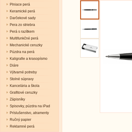
Plniace perá
Keramické perá
Darčekové sady
Pera zo striebra
Perá s razítkem
Multifunkčné perá
Mechanické ceruzky
Púzdra na perá
Kaligrafie a krasopísmo
Diáre
Výtvarné potreby
Stolné súpravy
Kancelária a škola
Grafitové ceruzky
Zápisníky
Spisovky, púzdra na iPad
Príslušenstvo, atramenty
Ručný papier
Reklamné perá