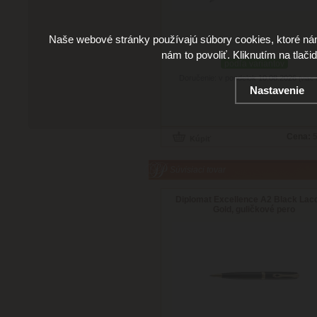
Naše webové stránky používajú súbory cookies, ktoré ná
nám to povoliť. Kliknutím na tlači
podľa variantov
Doručenie: v pondelok 10.08.2026
(viac 
Nastavenie
Cena:
5
Súvisiaci tovar
Diplomat Excellence A2 Black Lac
Gold, guličkové pero