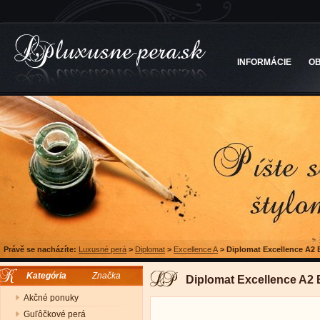
INFORMÁCIE
O
Právě se nacházíte:
Luxusné perá
>
Diplomat
>
Excellence A
>
Diplomat Excellence A2 
Kategória
Značka
Diplomat Excellence A2 
Akčné ponuky
Guľôčkové perá