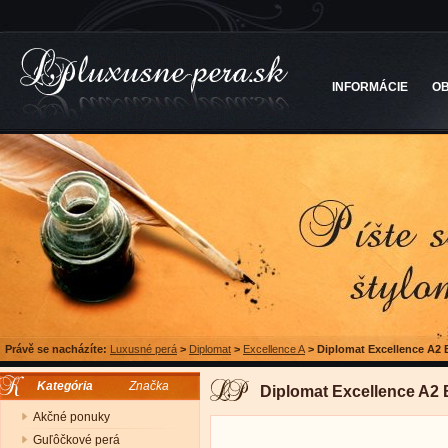
INFORMÁCIE
O
Právě se nacházíte:
Luxusné perá
>
Diplomat
>
Excellence A
>
Diplomat Excellence A2 
Kategória
Značka
Diplomat Excellence A2 
Akčné ponuky
Guľôčkové perá