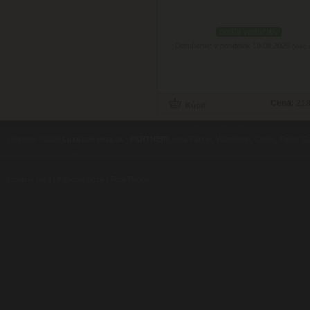
podľa variantov
Doručenie: v pondelok 10.08.2026
(viac 
Cena:
218
contents ©2010
Luxusne-pera.sk
-
PARTNERI
, pera Parker, Waterman, Cross, Faber Ca
Luxusní pera
|
Kapesní nože
|
Pera Parker