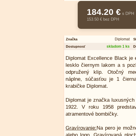
184.20 €
s DPH
153.50 € bez DPH
Diplomat
Značka
S
skladom 1 ks
Dostupnosť
D
Diplomat Excellence Black je 
lesklo čiernym lakom a s poz
odpružený klip. Otočný mec
náplne, súčasťou je 1 čiern
krabičke Diplomat.
Diplomat je značka luxusných p
1922. V roku 1958 predstav
atramentové bombičky.
Gravírovanie:
Na pero je možn
alebo logo. Gravírovaná ploch