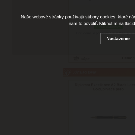
Naše webové stránky používajú súbory cookies, ktoré ná
nám to povoliť. Kliknutím na tlači
podľa variantov
Doručenie: v pondelok 10.08.2026
(viac 
Nastavenie
Cena:
5
Súvisiaci tovar
Diplomat Excellence A2 Black Lac
Gold, plniace pero