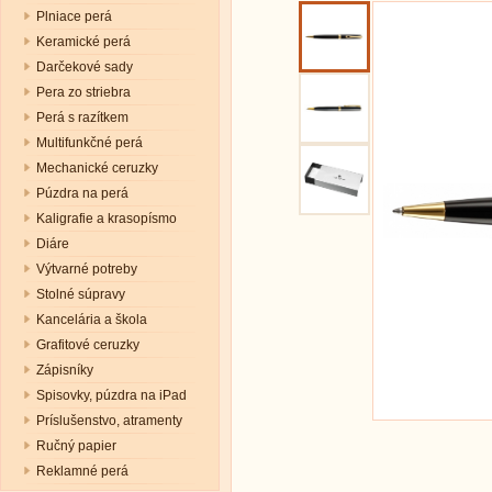
Plniace perá
Keramické perá
Darčekové sady
Pera zo striebra
Perá s razítkem
Multifunkčné perá
Mechanické ceruzky
Púzdra na perá
Kaligrafie a krasopísmo
Diáre
Výtvarné potreby
Stolné súpravy
Kancelária a škola
Grafitové ceruzky
Zápisníky
Spisovky, púzdra na iPad
Príslušenstvo, atramenty
Ručný papier
Reklamné perá