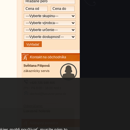
Kontakt na obchodníka
Světlana Filipová
zákaznícky servis
+420 725 548 405
(Po - Pá 8:00 - 16:00 hod.)
obchod@luxusne-pera.sk
Odporúčame:
Luxusné holenie
Nákupný poradca
kies mohli používať, musíte nám to