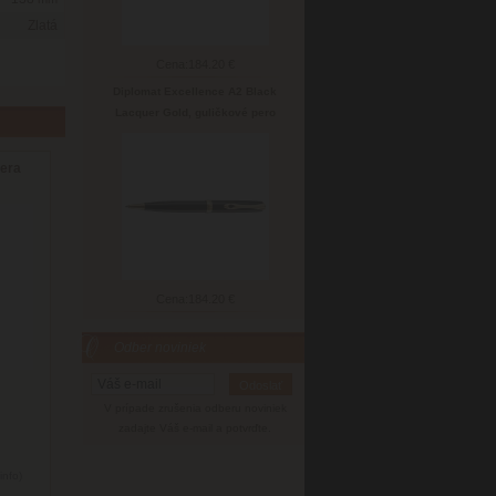
Zlatá
Cena:
184.20 €
Diplomat Excellence A2 Black
Lacquer Gold, guličkové pero
pera
Cena:
184.20 €
Odber noviniek
V prípade zrušenia odberu noviniek
zadajte Váš e-mail a potvrďte.
info)