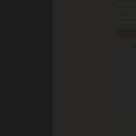
Kód produ
Možnosť
gravírovan
Príslu
Di
Doru