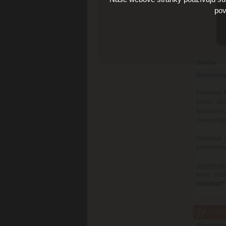
pov
Značka
Dostupnos
Diplomat 
tmavo čer
tvarovaný 
čierna náp
Diplomat 
predstavil
Gravírovan
bude zlat
objednat?
Parame
Záruční d