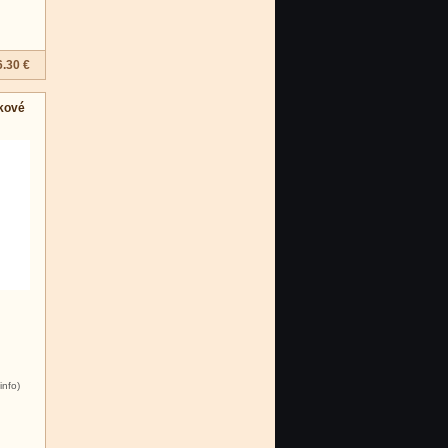
.30 €
čkové
info)