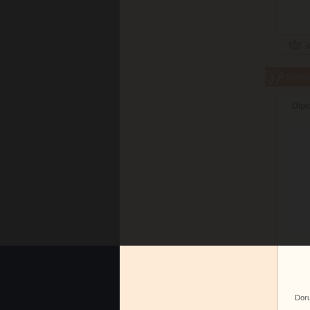
Súvisi
Dipl
Doru