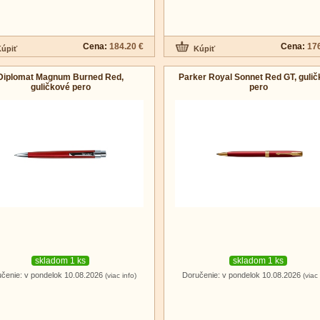
Cena:
184.20 €
Cena:
176
Diplomat Magnum Burned Red,
Parker Royal Sonnet Red GT, guli
guličkové pero
pero
skladom 1 ks
skladom 1 ks
čenie: v pondelok 10.08.2026
Doručenie: v pondelok 10.08.2026
(viac info)
(viac 