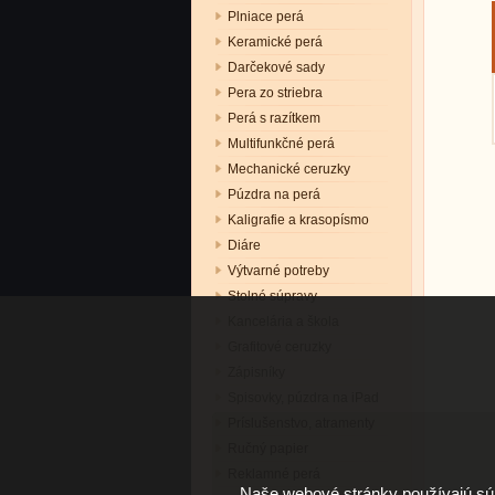
Plniace perá
Keramické perá
Darčekové sady
Pera zo striebra
Perá s razítkem
Multifunkčné perá
Mechanické ceruzky
Púzdra na perá
Kaligrafie a krasopísmo
Diáre
Výtvarné potreby
Stolné súpravy
Kancelária a škola
Grafitové ceruzky
Zápisníky
Spisovky, púzdra na iPad
Príslušenstvo, atramenty
Ručný papier
Reklamné perá
Naše webové stránky používajú súb