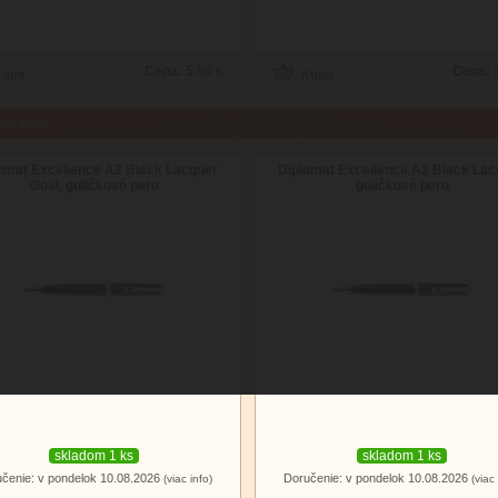
Cena:
5.90 €
Cena:
aci tovar
omat Excellence A2 Black Lacquer
Diplomat Excellence A2 Black Lac
Gold, guličkové pero
guličkové pero
skladom 1 ks
skladom 1 ks
čenie: v pondelok 10.08.2026
Doručenie: v pondelok 10.08.2026
(viac info)
(viac 