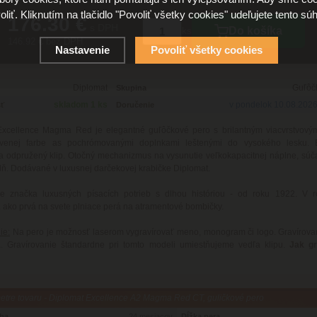
oliť. Kliknutím na tlačidlo "Povoliť všetky cookies" udeľujete tento súh
176.30 €
s DPH
Do košíka
ks
146.92 € bez DPH
Nastavenie
Povoliť všetky cookies
Diplomat
Guľôč
Skupina
skladom 1 ks
v pondelok 10.08.202
ť
Doručenie
Excellence Magma Red je elegantné guľôčkové pero s brilantným viacvrstvový
venej farbe as pochrómovanými doplnkami leštenými do vysokého lesku. 
a odpružený klip. Otočný mechanizmus na vysunutie veľkokapacitnej náplne, súč
lň. Dodávané v luxusnej darčekovej krabičke Diplomat.
je značka luxusných písacích potrieb s dlhou históriou - od roku 1922. V 
a ako prvá na svete plniace perá na atramentové bombičky.
ie:
Na pero je možnosť laserom vygravírovať meno, monogram či logo. Gravírova
á. Gravírovanie štandardne pri tomto modeli umiestňujeme vedľa klipu.
Jak gr
tre tovaru - Diplomat Excellence A2 Magma Red CT, guličkové pero
oba
24 mesiacov
Dĺžka pera