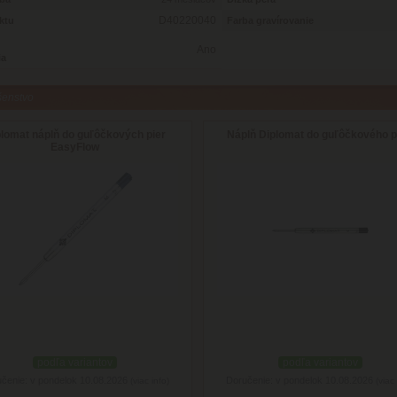
D40220040
ktu
Farba gravírovanie
Ano
ia
šenstvo
plomat náplň do guľôčkových pier
Náplň Diplomat do guľôčkového 
EasyFlow
podľa variantov
podľa variantov
čenie: v pondelok 10.08.2026
Doručenie: v pondelok 10.08.2026
(viac info)
(viac 