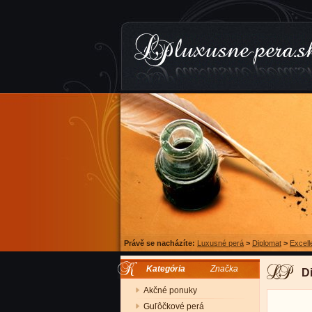
Právě se nacházíte:
Luxusné perá
>
Diplomat
>
Excell
Kategória
Značka
D
Akčné ponuky
Guľôčkové perá