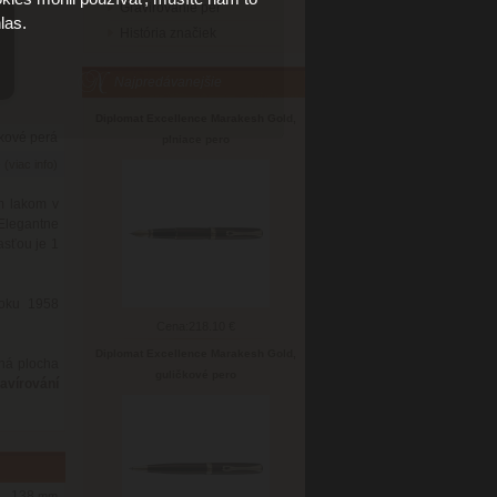
Gravirovanie per
las.
História značiek
Najpredávanejšie
Diplomat Excellence Marakesh Gold,
kové perá
plniace pero
6
(viac info)
m lakom v
Elegantne
asťou je 1
roku 1958
Cena:
218.10 €
Diplomat Excellence Marakesh Gold,
ná plocha
guličkové pero
avírování
138
mm