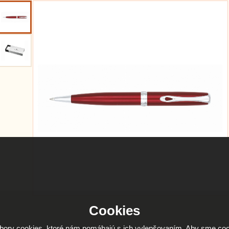
Cookies
ory cookies, ktoré nám pomáhajú s ich vylepšovaním. Aby sme coo