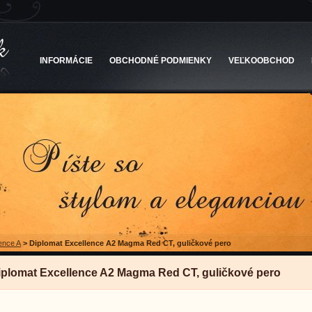
INFORMÁCIE
OBCHODNÉ PODMIENKY
VEĽKOOBCHOD
ence A
>
Diplomat Excellence A2 Magma Red CT, guličkové pero
iplomat Excellence A2 Magma Red CT, guličkové pero