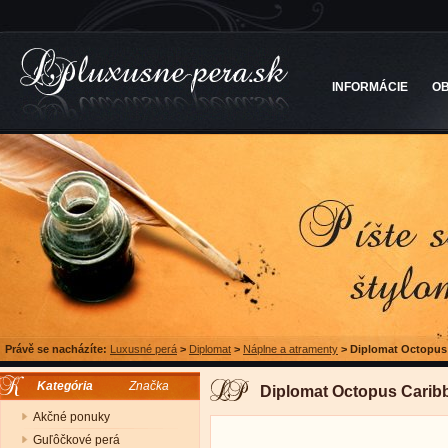
INFORMÁCIE
O
Právě se nacházíte:
Luxusné perá
>
Diplomat
>
Náplne a atramenty
>
Diplomat Octopus 
Kategória
Značka
Diplomat Octopus Caribb
Akčné ponuky
Guľôčkové perá