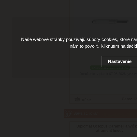
Naše webové stránky používajú súbory cookies, ktoré ná
nám to povoliť. Kliknutím na tlači
Nastavenie
skladom viac než 3 ks
Doručenie: v piatok 07.08.2026
(viac in
Cena:
12
Súvisiaci tovar
Diplomat Octopus Caramel lahvič
atrament hnedý