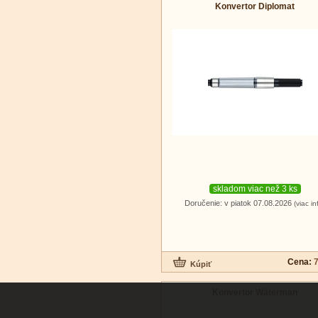
Konvertor Diplomat
skladom viac než 3 ks
Doručenie: v piatok 07.08.2026
(viac in
Cena:
7
Konvertor Waterman