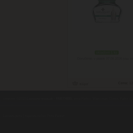
skladom 1 ks
Doručenie: v piatok 07.08.2026
(viac in
Cena:
12
contents ©2010
Luxusne-pera.sk
-
PARTNERI
, pera Parker, Waterman, Cross, Faber Ca
Luxusní pera
|
Kapesní nože
|
Pera Parker