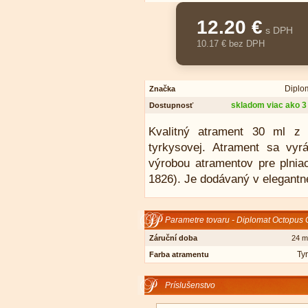
12.20 €
s DPH
10.17 € bez DPH
Diplo
Značka
skladom viac ako 3
Dostupnosť
Kvalitný atrament 30 ml z 
tyrkysovej. Atrament sa vy
výrobou atramentov pre plnia
1826). Je dodávaný v elegantne
Parametre tovaru - Diplomat Octopus 
Záruční doba
24 m
Ty
Farba atramentu
Príslušenstvo