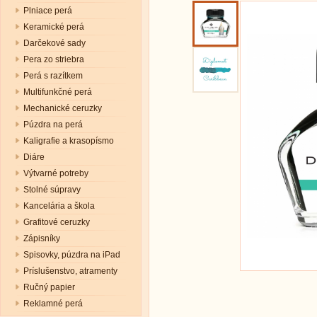
Plniace perá
Keramické perá
Darčekové sady
Pera zo striebra
Perá s razítkem
Multifunkčné perá
Mechanické ceruzky
Púzdra na perá
Kaligrafie a krasopísmo
Diáre
Výtvarné potreby
Stolné súpravy
Kancelária a škola
Grafitové ceruzky
Zápisníky
Spisovky, púzdra na iPad
Príslušenstvo, atramenty
Ručný papier
Reklamné perá