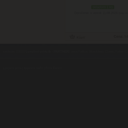
skladom 1 ks
Doručenie: v utorok 11.08.2026
(viac in
Cena:
54
contents ©2010
Luxusne-pera.sk
-
PARTNERI
, pera Parker, Waterman, Cross, Faber Ca
Luxusní pera
|
Kapesní nože
|
Pera Parker