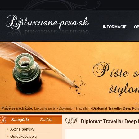
INFORMÁCIE
O
Právě se nacházíte:
Luxusné perá
>
Diplomat
>
Traveller
>
Diplomat Traveller Deep Purp
Kategória
Značka
Diplomat Traveller Deep 
Akčné ponuky
Guľôčkové perá