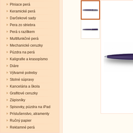
Plniace perá
Keramické perá
Darčekové sady
Pera zo striebra
Perá s razítkem
Multifunkčné perá
Mechanické ceruzky
Púzdra na perá
Kaligrafie a krasopísmo
Diáre
Výtvarné potreby
Stolné súpravy
Kancelária a škola
Grafitové ceruzky
Zápisníky
Spisovky, púzdra na iPad
Príslušenstvo, atramenty
Ručný papier
Reklamné perá