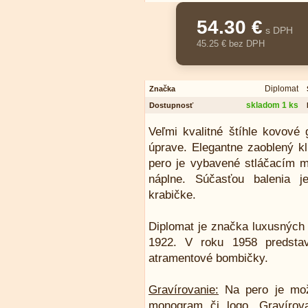
54.30 €
s DPH
45.25 € bez DPH
Diplomat
Značka
skladom 1 ks
Dostupnosť
Veľmi kvalitné štíhle kovové 
úprave. Elegantne zaoblený k
pero je vybavené stláčacím 
náplne. Súčasťou balenia j
krabičke.
Diplomat je značka luxusných p
1922. V roku 1958 predstav
atramentové bombičky.
Gravírovanie:
Na pero je mož
monogram či logo. Gravírova