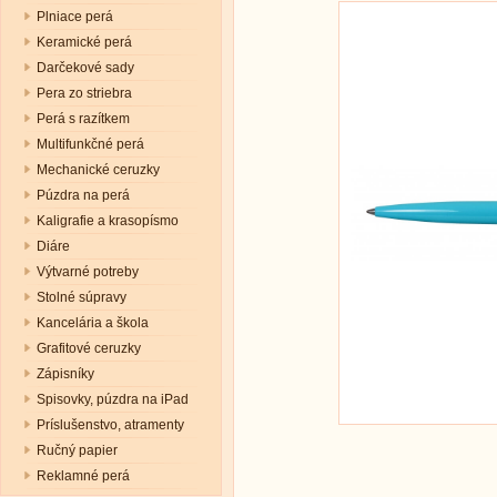
Plniace perá
Keramické perá
Darčekové sady
Pera zo striebra
Perá s razítkem
Multifunkčné perá
Mechanické ceruzky
Púzdra na perá
Kaligrafie a krasopísmo
Diáre
Výtvarné potreby
Stolné súpravy
Kancelária a škola
Grafitové ceruzky
Zápisníky
Spisovky, púzdra na iPad
Príslušenstvo, atramenty
Ručný papier
Reklamné perá