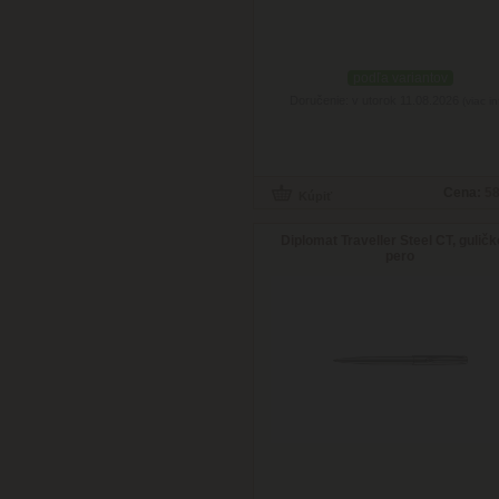
podľa variantov
Doručenie: v utorok 11.08.2026
(viac in
Cena:
58
Diplomat Traveller Steel CT, gulič
pero