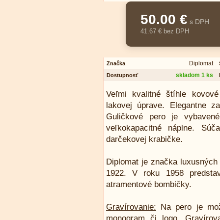
50.00 €
s DPH
41.67 € bez DPH
Diplomat
Značka
skladom 1 ks
Dostupnosť
Veľmi kvalitné štíhle kovov
lakovej úprave. Elegantne z
Guličkové pero je vybaven
veľkokapacitné náplne. Súč
darčekovej krabičke.
Diplomat je značka luxusných p
1922. V roku 1958 predstav
atramentové bombičky.
Gravírovanie:
Na pero je mož
monogram či logo. Gravírova