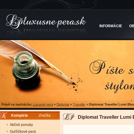
INFORMÁCIE
O
Právě se nacházíte:
Luxusné perá
>
Diplomat
>
Traveller
>
Diplomat Traveller Lumi Blu
Kategória
Značka
Diplomat Traveller Lumi 
Akčné ponuky
Guľôčkové perá