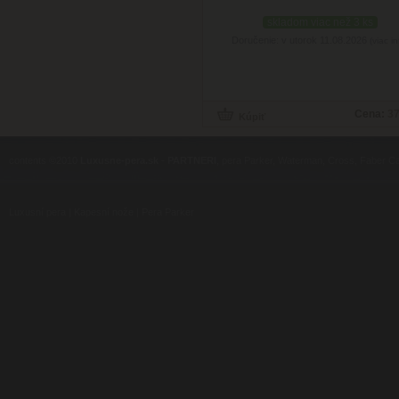
skladom viac než 3 ks
Doručenie: v utorok 11.08.2026
(viac in
Cena:
37
contents ©2010
Luxusne-pera.sk
-
PARTNERI
, pera Parker, Waterman, Cross, Faber Ca
Luxusní pera
|
Kapesní nože
|
Pera Parker